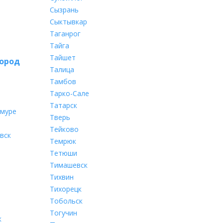
Сызрань
Сыктывкар
Таганрог
Тайга
Тайшет
ород
Талица
Тамбов
Тарко-Сале
Татарск
Амуре
Тверь
Тейково
вск
Темрюк
Тетюши
Тимашевск
Тихвин
Тихорецк
Тобольск
Тогучин
к