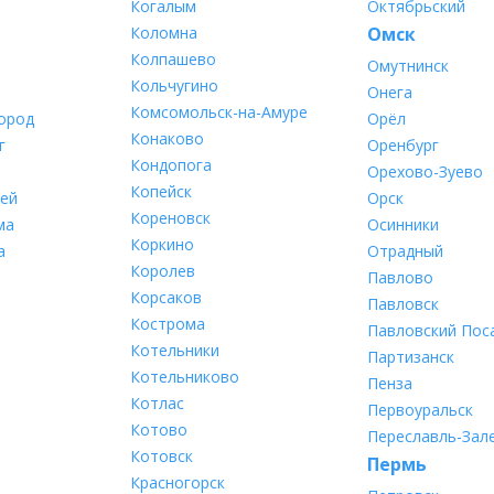
Когалым
Октябрьский
Коломна
Омск
Колпашево
Омутнинск
Кольчугино
Онега
Комсомольск-на-Амуре
ород
Орёл
Конаково
г
Оренбург
Кондопога
Орехово-Зуево
Копейск
ей
Орск
Кореновск
ма
Осинники
Коркино
а
Отрадный
Королев
Павлово
Корсаков
Павловск
Кострома
Павловский Пос
Котельники
Партизанск
Котельниково
Пенза
Котлас
Первоуральск
Котово
Переславль-Зал
Котовск
Пермь
Красногорск