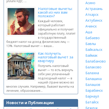
уплате НДС. ...
Асино
Налоговые вычеты:
Астрахань
какой из них вам
Аткарск
положен?
Ахтубинск
Каждый человек,
который работает
Ачинск
официально и получает
Аша
заработную плату, платит
в государственный
Бабаево
бюджет налог на доход физических лиц —
Бавлы
13%. Налоговый вычет — ваша...
Байкальск
Как получить
Баймак
налоговый вычет за
квартиру
Балабаново
Получить налоговый
Балаково
вычет — то есть вернуть
Балахна
себе уже уплаченный
подоходный налог — в
Балашиха
нашей стране можно во
Балашов
многих случаях. Например, бывают вычеты на
Барабинск
лечение, образование...
Барнаул
Батайск
Новости и Публикации
Бежецк