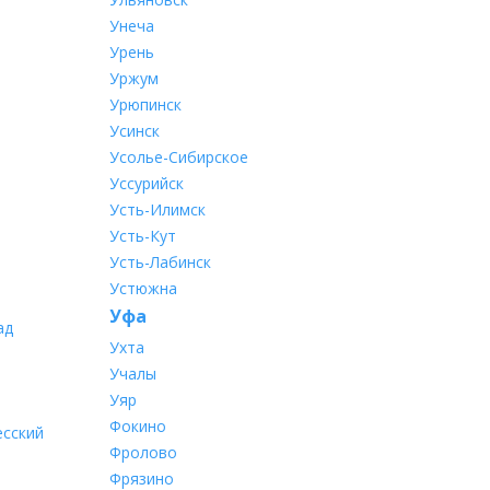
Унеча
Урень
Уржум
Урюпинск
Усинск
Усолье-Сибирское
Уссурийск
Усть-Илимск
Усть-Кут
Усть-Лабинск
Устюжна
Уфа
ад
Ухта
Учалы
Уяр
Фокино
есский
Фролово
Фрязино