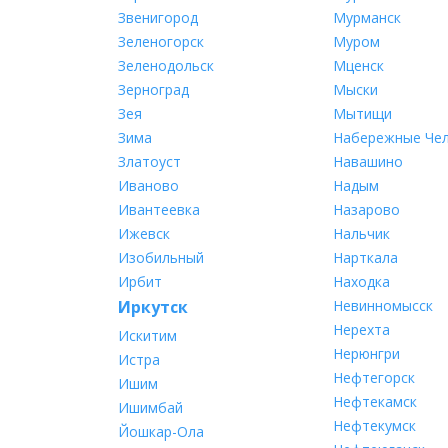
Звенигород
Мурманск
Зеленогорск
Муром
Зеленодольск
Мценск
Зерноград
Мыски
Зея
Мытищи
Зима
Набережные Че
Златоуст
Навашино
Иваново
Надым
Ивантеевка
Назарово
Ижевск
Нальчик
Изобильный
Нарткала
Ирбит
Находка
Иркутск
Невинномысск
Нерехта
Искитим
Нерюнгри
Истра
Нефтегорск
Ишим
Нефтекамск
Ишимбай
Нефтекумск
Йошкар-Ола