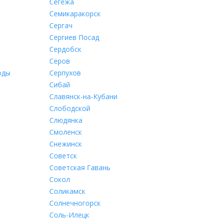
Сегежа
Семикаракорск
Сергач
Сергиев Посад
Сердобск
Серов
оды
Серпухов
Сибай
Славянск-на-Кубани
Слободской
Слюдянка
Смоленск
Снежинск
Советск
Советская Гавань
Сокол
Соликамск
Солнечногорск
Соль-Илецк