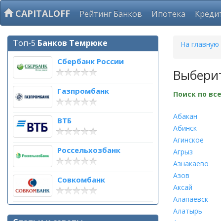
CAPITALOFF
Рейтинг Банков
Ипотека
Креди
Топ-5
Банков Темрюке
На главную
Сбербанк России
Выбери
Газпромбанк
Поиск по вс
Абакан
ВТБ
Абинск
Агинское
Россельхозбанк
Агрыз
Азнакаево
Азов
Совкомбанк
Аксай
Алапаевск
Алатырь