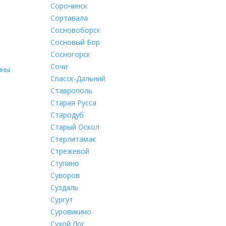
Сорочинск
Сортавала
Сосновоборск
Сосновый Бор
Сосногорск
Сочи
лны
Спасск-Дальний
Ставрополь
Старая Русса
Стародуб
Старый Оскол
Стерлитамак
Стрежевой
Ступино
Суворов
Суздаль
Сургут
Суровикино
Сухой Лог