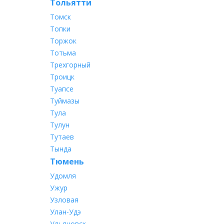
Тольятти
Томск
Топки
Торжок
Тотьма
Трехгорный
Троицк
Туапсе
Туймазы
Тула
Тулун
Тутаев
Тында
Тюмень
Удомля
Ужур
Узловая
Улан-Удэ
Ульяновск