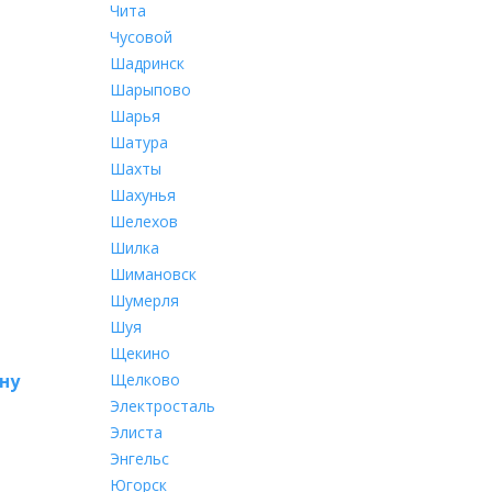
Чита
Чусовой
Шадринск
Шарыпово
Шарья
Шатура
Шахты
Шахунья
Шелехов
Шилка
Шимановск
Шумерля
Шуя
Щекино
ну
Щелково
Электросталь
Элиста
Энгельс
Югорск