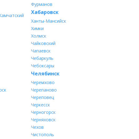
Фурманов
Хабаровск
Камчатский
Ханты-Мансийск
Химки
Холмск
Чайковский
Чапаевск
Чебаркуль
Чебоксары
Челябинск
Черемхово
рск
Черепаново
Череповец
Черкесск
Черногорск
Черняховск
Чехов
Чистополь