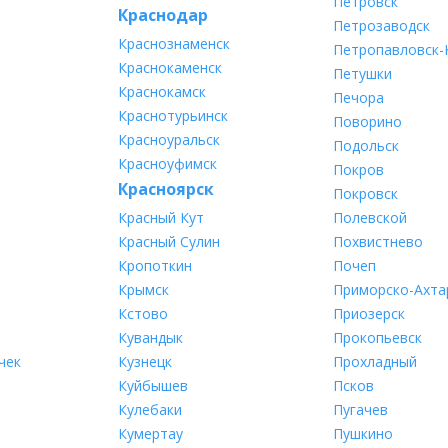
Петровск
Краснодар
Петрозаводск
Краснознаменск
Петропавловск-
Краснокаменск
Петушки
Краснокамск
Печора
Краснотурьинск
Поворино
Красноуральск
Подольск
Красноуфимск
Покров
Красноярск
Покровск
Красный Кут
Полевской
Красный Сулин
Похвистнево
Кропоткин
Почеп
Крымск
Приморско-Ахта
Кстово
Приозерск
Кувандык
Прокопьевск
чек
Кузнецк
Прохладный
Куйбышев
Псков
Кулебаки
Пугачев
Кумертау
Пушкино