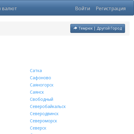
ы валют
Войти
Регистрация
Темрюк | Другой Город
Сатка
Сафоново
Саяногорск
Саянск
Свободный
Северобайкальск
Северодвинск
Североморск
Северск