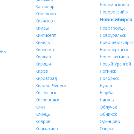
Новомосковск
Качканар
Новороссийск
Кемерово
Новосибирск
Кизилюрт
Кимры
Новотроицк
Кингисепп
Новоуральск
Кинель
Новочебоксарск
Кинешма
Новочеркасск
ень
Киржач
Новошахтинск
Кириши
Новый Уренгой
Киров
Ногинск
Кировград
Ноябрьск
Кирово-Чепецк
Нурлат
Киселевск
Нюрба
Кисловодск
Нягань
Клин
Облучье
Клинцы
Обнинск
Ковров
Одинцово
Ковылкино
Озерск