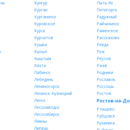
ны
Кунгур
Пыть-Ях
Курган
Пятигорск
Курганинск
Радужный
Куровское
Райчихинск
Курск
Раменское
Курчатов
Рассказово
Кушва
Ревда
к
Кызыл
Реж
Кыштым
Реутов
Кяхта
Ржев
Лабинск
Родники
Лебедянь
Рославль
Лениногорск
Россошь
Ленинск-Кузнецкий
Ростов
Ленск
Ростов-на-До
Лесозаводск
Ртищево
Лесосибирск
Рубцовск
Ливны
Рузаевка
Липецк
Рыбинск