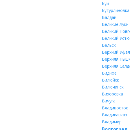
Буй
Бутурлиновка
Валдай
Великие Луки
Великий Новг
Великий Устю
Вельск
Верхний Уфал
Верхняя Пыш
Верхняя Салд
Видное
Вилюйск
Вилючинск
Вихоревка
Вичуга
Владивосток
Владикавказ
Владимир
Волгоград