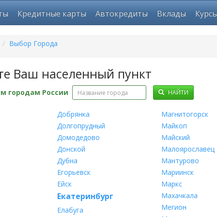
ты
Кредитные карты
Автокредиты
Вклады
Курс
/
Выбор Города
те Ваш населенный пункт
ем городам России
НАЙТИ
Добрянка
Магнитогорск
Долгопрудный
Майкоп
Домодедово
Майский
Донской
Малоярославец
Дубна
Мантурово
Егорьевск
Мариинск
Ейск
Маркс
Екатеринбург
Махачкала
Мегион
Елабуга