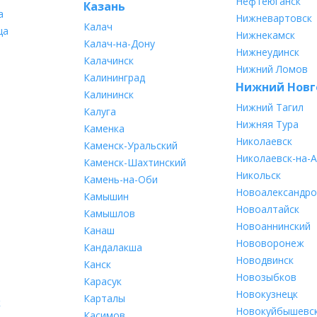
Нефтеюганск
Казань
а
Нижневартовск
Калач
ца
Нижнекамск
Калач-на-Дону
Нижнеудинск
Калачинск
Нижний Ломов
Калининград
Нижний Новг
Калининск
Нижний Тагил
Калуга
Нижняя Тура
Каменка
Николаевск
Каменск-Уральский
Николаевск-на-
Каменск-Шахтинский
Никольск
Камень-на-Оби
Новоалександро
Камышин
Новоалтайск
Камышлов
Новоаннинский
Канаш
Нововоронеж
Кандалакша
Новодвинск
Канск
Новозыбков
Карасук
Новокузнецк
Карталы
к
Новокуйбышевс
Касимов