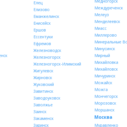
Медногорск
Елец
Междуреченск
Елизово
Мелеуз
Еманжелинск
Менделеевск
Енисейск
Миасс
Ершов
Миллерово
Ессентуки
Минеральные В
Ефремов
Минусинск
Железноводск
енск
Мирный
Железногорск
Михайловка
Железногорск-Илимский
Михайловск
Жигулевск
Мичуринск
Жирновск
Можайск
Жуковский
Можга
Завитинск
Мончегорск
Заводоуковск
Морозовск
Заволжье
Моршанск
Заинск
Москва
Закаменск
Заринск
Муравленко