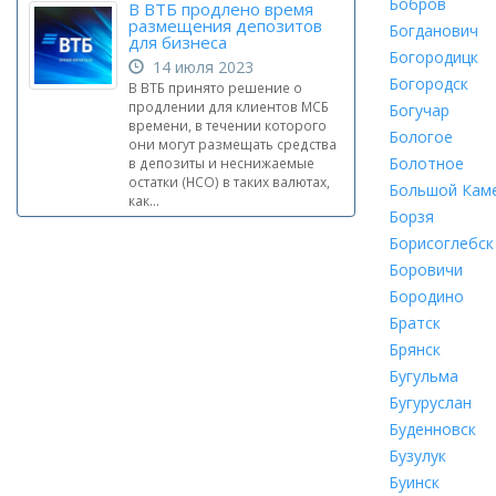
Бобров
В ВТБ продлено время
размещения депозитов
Богданович
для бизнеса
Богородицк
14 июля 2023
Богородск
В ВТБ принято решение о
продлении для клиентов МСБ
Богучар
времени, в течении которого
Бологое
они могут размещать средства
Болотное
в депозиты и неснижаемые
остатки (НСО) в таких валютах,
Большой Кам
как...
Борзя
Борисоглебск
Боровичи
Бородино
Братск
Брянск
Бугульма
Бугуруслан
Буденновск
Бузулук
Буинск