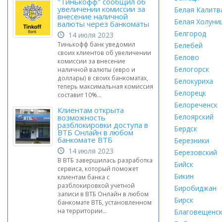
"Тинькофф" сообщил об
увеличении комиссии за
Белая Калитв
внесение наличной
Белая Холуни
валюты через банкоматы
Белгород
14 июля 2023
Тинькофф банк уведомил
Белебей
своих клиентов об увеличении
Белово
комиссии за внесение
Белогорск
наличной валюты (евро и
доллары) в своих банкоматах,
Белокуриха
теперь максимальная комиссия
Белорецк
составит 10%...
Белореченск
Клиентам открыта
Белоярский
возможность
разблокировки доступа в
Бердск
ВТБ Онлайн в любом
банкомате ВТБ
Березники
14 июля 2023
Березовский
В ВТБ завершилась разработка
Бийск
сервиса, который поможет
Бикин
клиентам банка с
разблокировкой учетной
Биробиджан
записи в ВТБ Онлайн в любом
Бирск
банкомате ВТБ, установленном
на территории...
Благовещенс