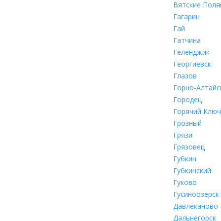
Вятские Поля
Гагарин
Гай
Гатчина
Геленджик
Георгиевск
Глазов
Горно-Алтайс
Городец
Горячий Ключ
Грозный
Грязи
Грязовец
Губкин
Губкинский
Гуково
Гусиноозерск
Давлеканово
Дальнегорск