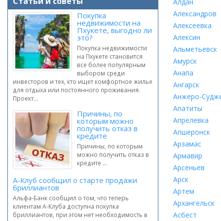
Статьи и советы
Алдан
Александров
Покупка
недвижимости на
Алексеевка
Пхукете, выгодно ли
это?
Алексин
Покупка недвижимости
Альметьевск
на Пхукете становится
Амурск
все более популярным
Анапа
выбором среди
инвесторов и тех, кто ищет комфортное жилье
Ангарск
для отдыха или постоянного проживания.
Анжеро-Судж
Проект...
Апатиты
Причины, по
Апрелевка
которым можно
получить отказ в
Апшеронск
кредите
Арзамас
Причины, по которым
можно получить отказ в
Армавир
кредите ...
Арсеньев
Арск
А-Клуб сообщил о старте продажи
бриллиантов
Артем
Альфа-Банк сообщил о том, что теперь
Архангельск
клиентам А-Клуба доступна покупка
Асбест
бриллиантов, при этом нет необходимость в