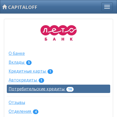
CAPITALOFF
О банке
Вклады
5
Кредитные карты
1
Автокредиты
1
Потребительские кредиты
16
Отзывы
Отделения
4