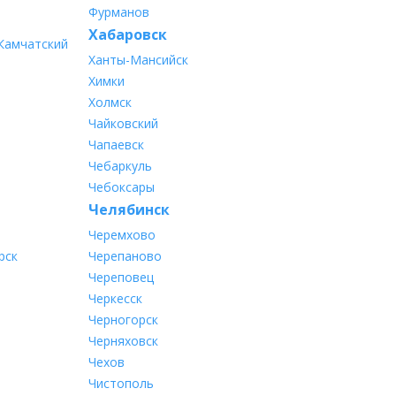
Фурманов
Хабаровск
Камчатский
Ханты-Мансийск
Химки
Холмск
Чайковский
Чапаевск
Чебаркуль
Чебоксары
Челябинск
Черемхово
рск
Черепаново
Череповец
Черкесск
Черногорск
Черняховск
Чехов
Чистополь