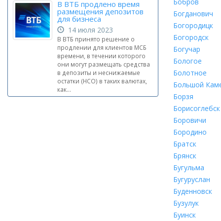
Бобров
В ВТБ продлено время
размещения депозитов
Богданович
для бизнеса
Богородицк
14 июля 2023
Богородск
В ВТБ принято решение о
продлении для клиентов МСБ
Богучар
времени, в течении которого
Бологое
они могут размещать средства
Болотное
в депозиты и неснижаемые
остатки (НСО) в таких валютах,
Большой Кам
как...
Борзя
Борисоглебск
Боровичи
Бородино
Братск
Брянск
Бугульма
Бугуруслан
Буденновск
Бузулук
Буинск