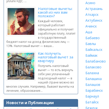
уплате НДС. ...
Асино
Налоговые вычеты:
Астрахань
какой из них вам
Аткарск
положен?
Ахтубинск
Каждый человек,
который работает
Ачинск
официально и получает
Аша
заработную плату, платит
в государственный
Бабаево
бюджет налог на доход физических лиц —
Бавлы
13%. Налоговый вычет — ваша...
Байкальск
Как получить
Баймак
налоговый вычет за
квартиру
Балабаново
Получить налоговый
Балаково
вычет — то есть вернуть
Балахна
себе уже уплаченный
подоходный налог — в
Балашиха
нашей стране можно во
Балашов
многих случаях. Например, бывают вычеты на
Барабинск
лечение, образование...
Барнаул
Батайск
Новости и Публикации
Бежецк