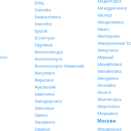
Медногорск
Елец
Междуреченск
Елизово
Мелеуз
Еманжелинск
Менделеевск
Енисейск
Миасс
Ершов
Миллерово
Ессентуки
Минеральные В
Ефремов
Минусинск
Железноводск
енск
Мирный
Железногорск
Михайловка
Железногорск-Илимский
Михайловск
Жигулевск
Мичуринск
Жирновск
Можайск
Жуковский
Можга
Завитинск
Мончегорск
Заводоуковск
Морозовск
Заволжье
Моршанск
Заинск
Москва
Закаменск
Заринск
Муравленко