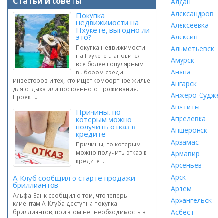
Статьи и советы
Алдан
Александров
Покупка
недвижимости на
Алексеевка
Пхукете, выгодно ли
это?
Алексин
Покупка недвижимости
Альметьевск
на Пхукете становится
Амурск
все более популярным
Анапа
выбором среди
инвесторов и тех, кто ищет комфортное жилье
Ангарск
для отдыха или постоянного проживания.
Анжеро-Судж
Проект...
Апатиты
Причины, по
Апрелевка
которым можно
получить отказ в
Апшеронск
кредите
Арзамас
Причины, по которым
можно получить отказ в
Армавир
кредите ...
Арсеньев
Арск
А-Клуб сообщил о старте продажи
бриллиантов
Артем
Альфа-Банк сообщил о том, что теперь
Архангельск
клиентам А-Клуба доступна покупка
Асбест
бриллиантов, при этом нет необходимость в