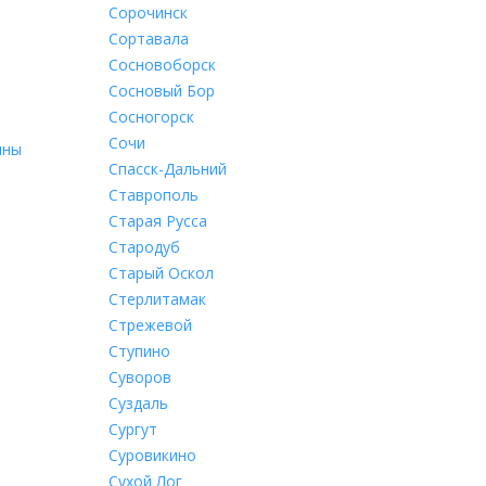
Сорочинск
Сортавала
Сосновоборск
Сосновый Бор
Сосногорск
Сочи
лны
Спасск-Дальний
Ставрополь
Старая Русса
Стародуб
Старый Оскол
Стерлитамак
Стрежевой
Ступино
Суворов
Суздаль
Сургут
Суровикино
Сухой Лог