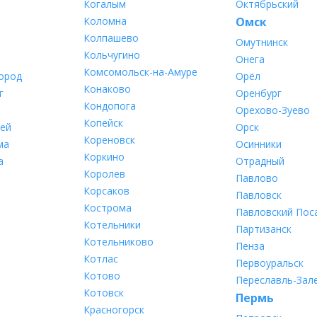
Когалым
Октябрьский
Коломна
Омск
Колпашево
Омутнинск
Кольчугино
Онега
Комсомольск-на-Амуре
ород
Орёл
Конаково
г
Оренбург
Кондопога
Орехово-Зуево
Копейск
ей
Орск
Кореновск
ма
Осинники
Коркино
а
Отрадный
Королев
Павлово
Корсаков
Павловск
Кострома
Павловский Пос
Котельники
Партизанск
Котельниково
Пенза
Котлас
Первоуральск
Котово
Переславль-Зал
Котовск
Пермь
Красногорск