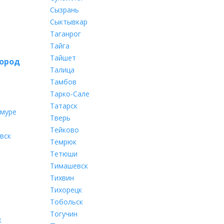
Сызрань
Сыктывкар
Таганрог
Тайга
Тайшет
ород
Талица
Тамбов
Тарко-Сале
Татарск
Амуре
Тверь
Тейково
вск
Темрюк
Тетюши
Тимашевск
Тихвин
Тихорецк
Тобольск
Тогучин
к