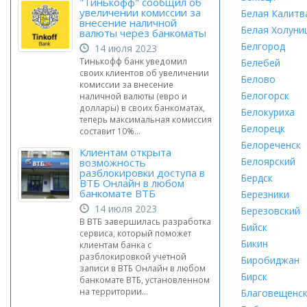
"Тинькофф" сообщил об
увеличении комиссии за
Белая Калитв
внесение наличной
Белая Холуни
валюты через банкоматы
Белгород
14 июля 2023
Тинькофф банк уведомил
Белебей
своих клиентов об увеличении
Белово
комиссии за внесение
Белогорск
наличной валюты (евро и
доллары) в своих банкоматах,
Белокуриха
теперь максимальная комиссия
Белорецк
составит 10%...
Белореченск
Клиентам открыта
Белоярский
возможность
разблокировки доступа в
Бердск
ВТБ Онлайн в любом
банкомате ВТБ
Березники
14 июля 2023
Березовский
В ВТБ завершилась разработка
Бийск
сервиса, который поможет
Бикин
клиентам банка с
разблокировкой учетной
Биробиджан
записи в ВТБ Онлайн в любом
Бирск
банкомате ВТБ, установленном
на территории...
Благовещенс