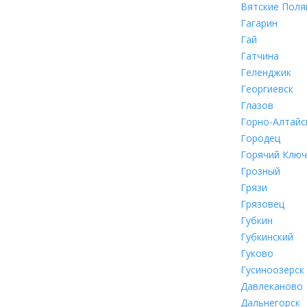
Вятские Поля
Гагарин
Гай
Гатчина
Геленджик
Георгиевск
Глазов
Горно-Алтайс
Городец
Горячий Ключ
Грозный
Грязи
Грязовец
Губкин
Губкинский
Гуково
Гусиноозерск
Давлеканово
Дальнегорск