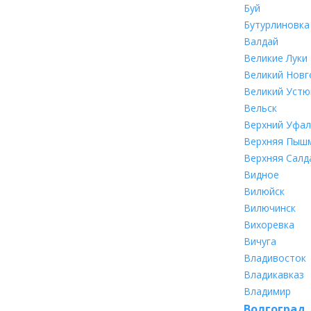
Буй
Бутурлиновка
Валдай
Великие Луки
Великий Новг
Великий Устю
Вельск
Верхний Уфал
Верхняя Пыш
Верхняя Салд
Видное
Вилюйск
Вилючинск
Вихоревка
Вичуга
Владивосток
Владикавказ
Владимир
Волгоград