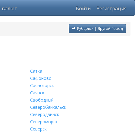
ы валют
Войти
Регистрация
Рубцовск | Другой Город
Сатка
Сафоново
Саяногорск
Саянск
Свободный
Северобайкальск
Северодвинск
Североморск
Северск