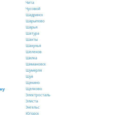
Чита
Чусовой
Шадринск
Шарыпово
Шарья
Шатура
Шахты
Шахунья
Шелехов
Шилка
Шимановск
Шумерля
Шуя
Щекино
ну
Щелково
Электросталь
Элиста
Энгельс
Югорск