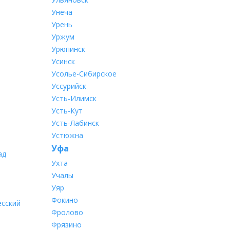
Унеча
Урень
Уржум
Урюпинск
Усинск
Усолье-Сибирское
Уссурийск
Усть-Илимск
Усть-Кут
Усть-Лабинск
Устюжна
Уфа
ад
Ухта
Учалы
Уяр
Фокино
есский
Фролово
Фрязино