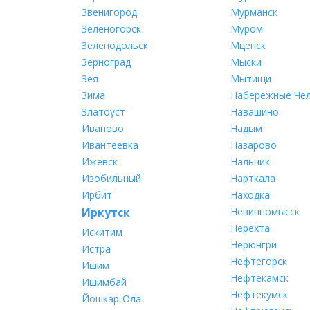
Звенигород
Мурманск
Зеленогорск
Муром
Зеленодольск
Мценск
Зерноград
Мыски
Зея
Мытищи
Зима
Набережные Че
Златоуст
Навашино
Иваново
Надым
Ивантеевка
Назарово
Ижевск
Нальчик
Изобильный
Нарткала
Ирбит
Находка
Иркутск
Невинномысск
Нерехта
Искитим
Нерюнгри
Истра
Нефтегорск
Ишим
Нефтекамск
Ишимбай
Нефтекумск
Йошкар-Ола