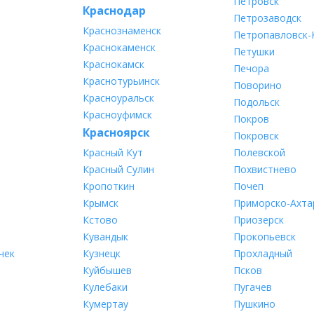
Петровск
Краснодар
Петрозаводск
Краснознаменск
Петропавловск-
Краснокаменск
Петушки
Краснокамск
Печора
Краснотурьинск
Поворино
Красноуральск
Подольск
Красноуфимск
Покров
Красноярск
Покровск
Красный Кут
Полевской
Красный Сулин
Похвистнево
Кропоткин
Почеп
Крымск
Приморско-Ахта
Кстово
Приозерск
Кувандык
Прокопьевск
чек
Кузнецк
Прохладный
Куйбышев
Псков
Кулебаки
Пугачев
Кумертау
Пушкино