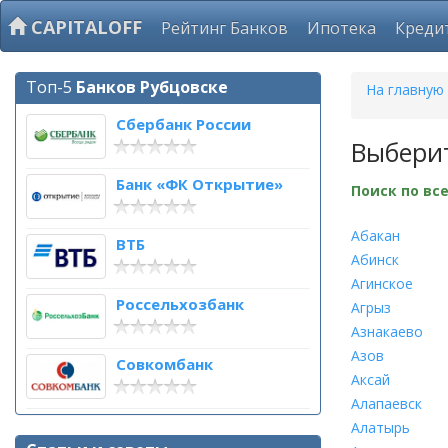
CAPITALOFF
Рейтинг Банков
Ипотека
Креди
Топ-5
Банков Рубцовске
На главную
Сбербанк России
Выбери
Банк «ФК Открытие»
Поиск по вс
Абакан
ВТБ
Абинск
Агинское
Россельхозбанк
Агрыз
Азнакаево
Азов
Совкомбанк
Аксай
Алапаевск
Алатырь