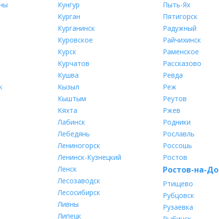
ны
Кунгур
Пыть-Ях
Курган
Пятигорск
Курганинск
Радужный
Куровское
Райчихинск
Курск
Раменское
Курчатов
Рассказово
Кушва
Ревда
к
Кызыл
Реж
Кыштым
Реутов
Кяхта
Ржев
Лабинск
Родники
Лебедянь
Рославль
Лениногорск
Россошь
Ленинск-Кузнецкий
Ростов
Ленск
Ростов-на-До
Лесозаводск
Ртищево
Лесосибирск
Рубцовск
Ливны
Рузаевка
Липецк
Рыбинск