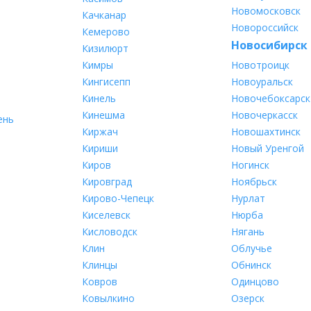
Новомосковск
Качканар
Новороссийск
Кемерово
Новосибирск
Кизилюрт
Кимры
Новотроицк
Кингисепп
Новоуральск
Кинель
Новочебоксарск
Кинешма
Новочеркасск
ень
Киржач
Новошахтинск
Кириши
Новый Уренгой
Киров
Ногинск
Кировград
Ноябрьск
Кирово-Чепецк
Нурлат
Киселевск
Нюрба
Кисловодск
Нягань
Клин
Облучье
Клинцы
Обнинск
Ковров
Одинцово
Ковылкино
Озерск