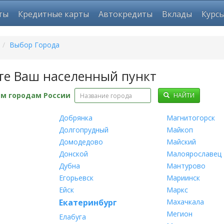
ты
Кредитные карты
Автокредиты
Вклады
Курс
/
Выбор Города
те Ваш населенный пункт
ем городам России
НАЙТИ
Добрянка
Магнитогорск
Долгопрудный
Майкоп
Домодедово
Майский
Донской
Малоярославец
Дубна
Мантурово
Егорьевск
Мариинск
Ейск
Маркс
Екатеринбург
Махачкала
Мегион
Елабуга