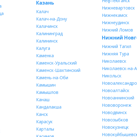
Нефтеюганск
Казань
а
Нижневартовск
Калач
ца
Нижнекамск
Калач-на-Дону
Нижнеудинск
Калачинск
Нижний Ломов
Калининград
Нижний Новг
Калининск
Нижний Тагил
Калуга
Нижняя Тура
Каменка
Николаевск
Каменск-Уральский
Николаевск-на-
Каменск-Шахтинский
Никольск
Камень-на-Оби
Новоалександро
Камышин
Новоалтайск
Камышлов
Новоаннинский
Канаш
Нововоронеж
Кандалакша
Новодвинск
Канск
Новозыбков
Карасук
Новокузнецк
Карталы
к
Новокуйбышевс
Касимов