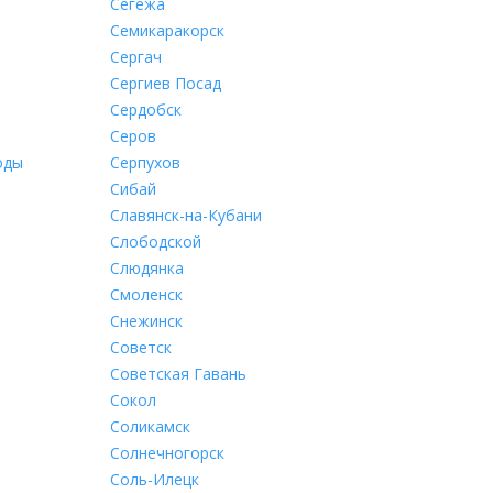
Сегежа
Семикаракорск
Сергач
Сергиев Посад
Сердобск
Серов
оды
Серпухов
Сибай
Славянск-на-Кубани
Слободской
Слюдянка
Смоленск
Снежинск
Советск
Советская Гавань
Сокол
Соликамск
Солнечногорск
Соль-Илецк