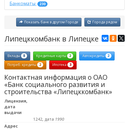
Банкоматы
230
Показать банк в другом Городе
Города рядом
Липецккомбанк в Липецке
8
2
2
Вклады
Кредитные карты
Автокредиты
2
3
Потреб. кредиты
Ипотека
Контактная информация о ОАО
«Банк социального развития и
строительства «Липецккомбанк»
Лицензия,
дата
выдачи
1242, дата
1990
Адрес