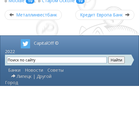
в
Москве
,
в
Старом Осколе
10
10
Металлинвестбанк
Кредит Европа Банк
CapitalOff ©
2022
Банки
Новости
Советы
Липецк | Другой
Город