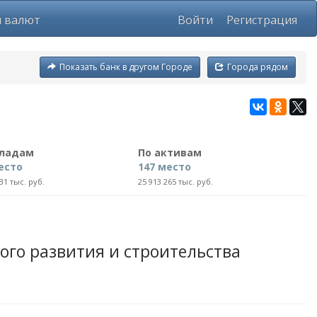
ы валют
Войти
Регистрация
Показать банк в другом Городе
Города рядом
кладам
По активам
есто
147 место
31 тыс. руб.
25 913 265 тыс. руб.
го развития и строительства