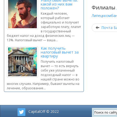
Налоговые вычеты:
какой из них вам
Филиалы
положен?
Каждый человек,
Липецккомбан
который работает
официально и получает
заработную плату, платит
Почта Б
в государственный
бюджет налог на доход физических лиц —
13%. Налоговый вычет — ваша...
Как получить
налоговый вычет за
квартиру
Получить налоговый
вычет — то есть вернуть
себе уже уплаченный
подоходный налог — в
нашей стране можно во
многих случаях. Например, бывают вычеты на
лечение, образование...
CapitalOff © 2022