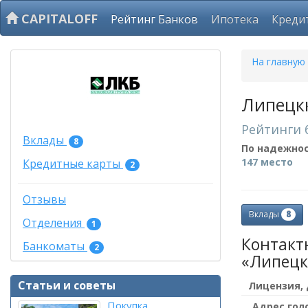
CAPITALOFF
Рейтинг Банков
Ипотека
Креди
На главную
Липецк
Рейтинги 
Вклады
8
По надежно
147 место
Кредитные карты
2
Отзывы
8
Вклады
Отделения
1
Контакт
Банкоматы
2
«Липецк
Статьи и советы
Лицензия,
Покупка
Адрес гол