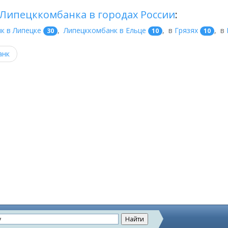
Липецккомбанка в городах России
:
к в Липецке
,
Липецккомбанк в Ельце
,
в
Грязях
,
в
30
10
10
анк