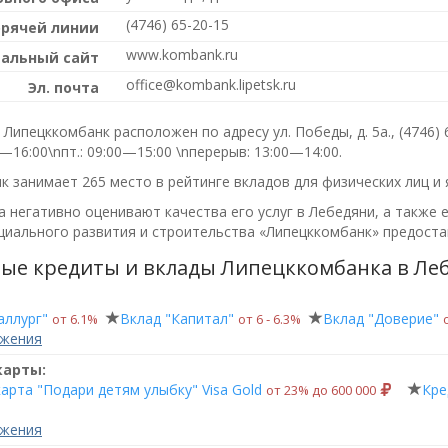
(4746) 65-20-15
орячей линии
www.kombank.ru
альный сайт
office@kombank.lipetsk.ru
Эл. почта
Липецккомбанк расположен по адресу ул. Победы, д. 5а.,
(4746) 
0—16:00\nпт.: 09:00—15:00 \nперерыв: 13:00—14:00
.
к занимает 265 место в рейтинге вкладов для физических лиц и
 негативно оценивают качества его услуг в Лебедяни, а также е
циального развития и строительства «Липецккомбанк»
предостав
ые кредиты и вклады Липецккомбанка в Ле
аллург"
Вклад "Капитал"
Вклад "Доверие"
от 6.1%
от 6 ‑ 6.3%
ожения
карты:
арта "Подари детям улыбку" Visa Gold
Кре
от 23% до 600 000
ожения