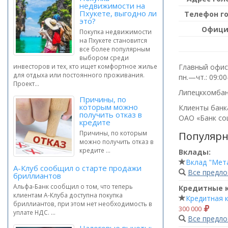
недвижимости на
Пхукете, выгодно ли
Телефон г
это?
Офици
Покупка недвижимости
на Пхукете становится
все более популярным
выбором среди
Главный офис 
инвесторов и тех, кто ищет комфортное жилье
для отдыха или постоянного проживания.
пн.—чт.: 09:0
Проект...
Липецккомбан
Причины, по
которым можно
Клиенты банка
получить отказ в
ОАО «Банк со
кредите
Причины, по которым
Популярн
можно получить отказ в
кредите ...
Вклады:
Вклад "Мет
А-Клуб сообщил о старте продажи
Все предл
бриллиантов
Альфа-Банк сообщил о том, что теперь
Кредитные 
клиентам А-Клуба доступна покупка
Кредитная к
бриллиантов, при этом нет необходимость в
300 000
уплате НДС. ...
Все предл