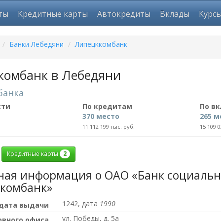
ты
Кредитные карты
Автокредиты
Вклады
Курс
/
Банки Лебедяни
/
Липецккомбанк
комбанк в Лебедяни
банка
сти
По кредитам
По в
370 место
265 м
11 112 199 тыс. руб.
15 109 0
2
Кредитные карты
ная информация о ОАО «Банк социально
комбанк»
1242, дата
1990
 дата выдачи
ул. Победы, д. 5а
овного офиса