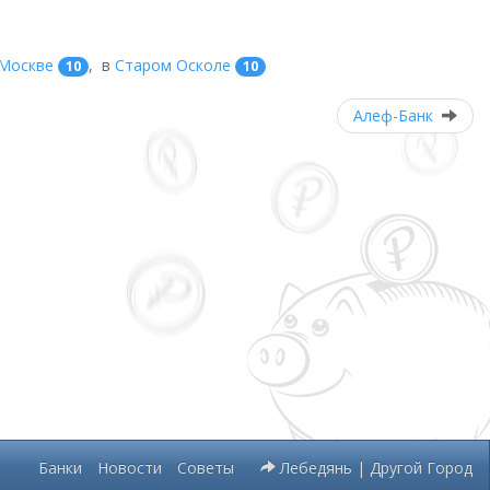
Москве
,
в
Старом Осколе
10
10
Алеф-Банк
Банки
Новости
Советы
Лебедянь | Другой Город