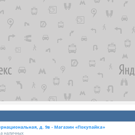
ернациональная, д. 9в - Магазин «Покупайка»
ча наличных