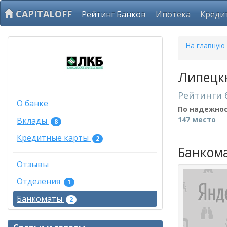
CAPITALOFF
Рейтинг Банков
Ипотека
Креди
На главную
Липецк
Рейтинги 
О банке
По надежно
147 место
Вклады
8
Кредитные карты
2
Банком
Отзывы
Отделения
1
Банкоматы
2