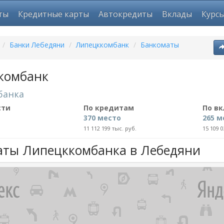
ты
Кредитные карты
Автокредиты
Вклады
Курс
/
Банки Лебедяни
/
Липецккомбанк
/
Банкоматы
комбанк
банка
сти
По кредитам
По в
370 место
265 м
11 112 199 тыс. руб.
15 109 0
аты Липецккомбанка в Лебедяни