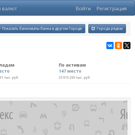
ы валют
Войти
Регистрация
Показать банкоматы банка в другом Городе
Города рядом
кладам
По активам
есто
147 место
31 тыс. руб.
25 913 265 тыс. руб.