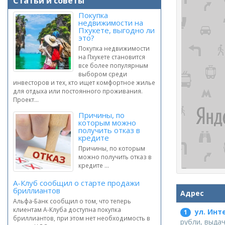
Статьи и советы
Покупка
недвижимости на
Пхукете, выгодно ли
это?
Покупка недвижимости
на Пхукете становится
все более популярным
выбором среди
инвесторов и тех, кто ищет комфортное жилье
для отдыха или постоянного проживания.
Проект...
Причины, по
которым можно
получить отказ в
кредите
Причины, по которым
можно получить отказ в
кредите ...
А-Клуб сообщил о старте продажи
бриллиантов
Адрес
Альфа-Банк сообщил о том, что теперь
клиентам А-Клуба доступна покупка
ул. Инт
1
бриллиантов, при этом нет необходимость в
рубли, выда