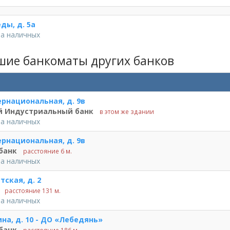
еды, д. 5а
ча наличных
ие банкоматы других банков
ернациональная, д. 9в
й Индустриальный банк
в этом же здании
ча наличных
ернациональная, д. 9в
банк
расстояние 6 м.
ча наличных
тская, д. 2
расстояние 131 м.
ча наличных
ина, д. 10 - ДО «Лебедянь»
банк