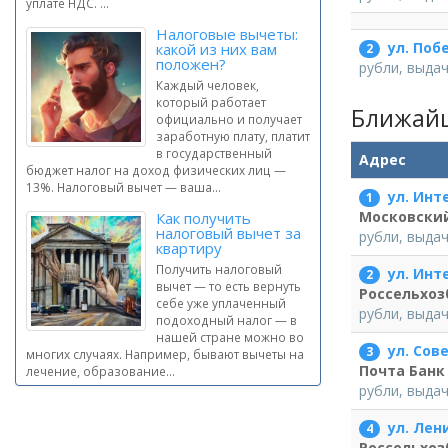
уплате НДС. ...
Налоговые вычеты:
ул. Поб
какой из них вам
2
положен?
рубли, выда
Каждый человек,
который работает
Ближайш
официально и получает
заработную плату, платит
в государственный
Адрес
бюджет налог на доход физических лиц —
13%. Налоговый вычет — ваша...
ул. Инт
1
Московски
Как получить
налоговый вычет за
рубли, выда
квартиру
Получить налоговый
ул. Инт
2
вычет — то есть вернуть
Россельхоз
себе уже уплаченный
рубли, выда
подоходный налог — в
нашей стране можно во
ул. Сове
3
многих случаях. Например, бывают вычеты на
Почта Банк
лечение, образование...
рубли, выда
ул. Лен
4
Россельхоз