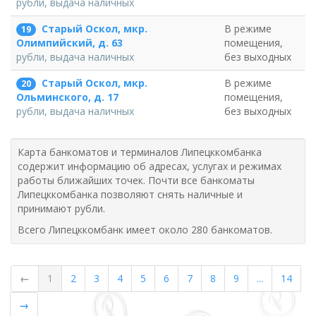
рубли, выдача наличных
Старый Оскол, мкр.
В режиме
19
помещения,
Олимпийский, д. 63
без выходных
рубли, выдача наличных
Старый Оскол, мкр.
В режиме
20
помещения,
Ольминского, д. 17
без выходных
рубли, выдача наличных
Карта банкоматов и терминалов Липецккомбанка
содержит информацию об адресах, услугах и режимах
работы ближайших точек. Почти все банкоматы
Липецккомбанка позволяют снять наличные и
принимают рубли.
Всего Липецккомбанк имеет около 280 банкоматов.
←
1
2
3
4
5
6
7
8
9
...
14
→