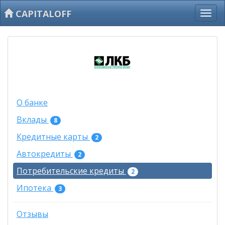
CAPITALOFF
О банке
Вклады
8
Кредитные карты
2
Автокредиты
2
Потребительские кредиты
2
Ипотека
3
Отзывы