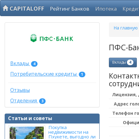
CAPITALOFF
Рейтинг Банков
Ипотека
Креди
На главную
ПФС-Бан
4
Вклады
Вклады
4
Потребительские кредиты
Контакт
1
сотрудн
Отзывы
Лицензия,
Отделения
3
Адрес гол
Телефон г
Статьи и советы
Офици
Покупка
недвижимости на
Пхукете, выгодно ли