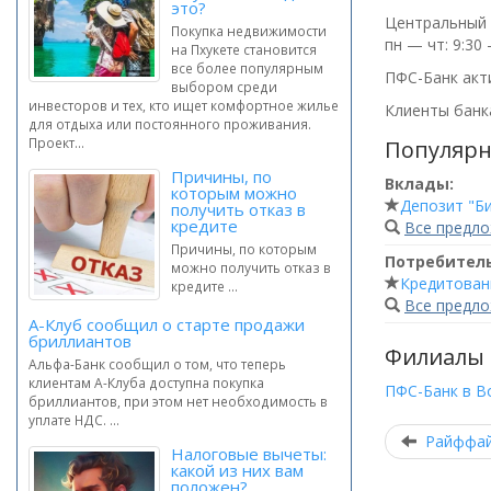
это?
Центральный о
Покупка недвижимости
пн — чт: 9:30 
на Пхукете становится
все более популярным
ПФС-Банк акт
выбором среди
инвесторов и тех, кто ищет комфортное жилье
Клиенты банка
для отдыха или постоянного проживания.
Проект...
Популярн
Причины, по
Вклады:
которым можно
Депозит "Би
получить отказ в
кредите
Все предл
Причины, по которым
Потребител
можно получить отказ в
Кредитован
кредите ...
Все предл
А-Клуб сообщил о старте продажи
бриллиантов
Филиалы 
Альфа-Банк сообщил о том, что теперь
клиентам А-Клуба доступна покупка
ПФС-Банк в 
бриллиантов, при этом нет необходимость в
уплате НДС. ...
Райффай
Налоговые вычеты:
какой из них вам
положен?