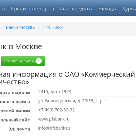
ты
Кредитные карты
Автокредиты
Вклады
Курс
/
Банки Москвы
/
ПФС-Банк
к в Москве
1
Потреб. кредиты
ная информация о ОАО «Коммерчески
ичество»
2410, дата
1993
 дата выдачи
ул. Воронцовская, д. 27/35, стр. 1
овного офиса
+7(499) 702-32-32
орячей линии
www.pfsbank.ru
альный сайт
info@pfsbank.ru
Эл. почта