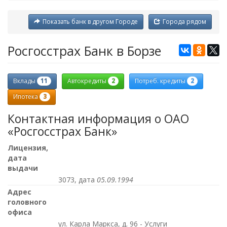
Показать банк в другом Городе
Города рядом
Росгосстрах Банк в Борзе
11
2
2
Вклады
Автокредиты
Потреб. кредиты
3
Ипотека
Контактная информация о ОАО
«Росгосстрах Банк»
Лицензия,
дата
выдачи
3073, дата
05.09.1994
Адрес
головного
офиса
ул. Карла Маркса, д. 96 - Услуги