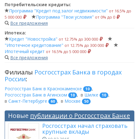
Потребительские кредиты:
Программа "Кредит под залог недвижимости"
от 16.5% до
Программа "Твои условия"
5 000 000
от 0% до 0
Все предложения
Ипотека:
Кредит "Новостройка"
от 12.75% до 300 000
"Ипотечное кредитование"
от 12.75% до 300 000
Ипотечный кредит
от 16.5% до 5 000 000
Все предложения
Филиалы
Росгосстрах Банка в городах
России
:
Росгосстрах Банк в Краснокаменске
,
10
Росгосстрах Банк в Агинском
,
в
Шилке
,
10
10
в
Санкт-Петербурге
,
в
Москве
60
50
Новые
публикации о Росгосстрах Банке
Росгосстрах начал страховать
крупные вклады