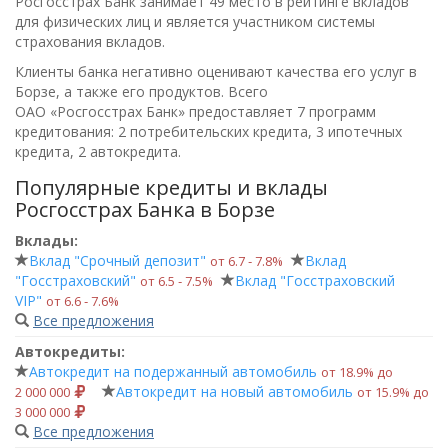
Росгосстрах Банк занимает 49 место в рейтинге вкладов
для физических лиц и является участником системы
страхования вкладов.
Клиенты банка негативно оценивают качества его услуг в
Борзе, а также его продуктов. Всего
ОАО «Росгосстрах Банк»
предоставляет 7 программ
кредитования: 2 потребительских кредита, 3 ипотечных
кредита, 2 автокредита.
Популярные кредиты и вклады
Росгосстрах Банка в Борзе
Вклады:
Вклад "Срочный депозит"
Вклад
от 6.7 ‑ 7.8%
"Госстраховский"
Вклад "Госстраховский
от 6.5 ‑ 7.5%
VIP"
от 6.6 ‑ 7.6%
Все предложения
Автокредиты:
Автокредит на подержанный автомобиль
от 18.9% до
Автокредит на новый автомобиль
2 000 000
от 15.9% до
3 000 000
Все предложения