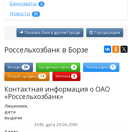
Банкоматы
2
Новости
31
Показать банк в другом Городе
Города рядом
Россельхозбанк в Борзе
38
4
1
Вклады
Кредитные карты
Автокредиты
13
5
Потреб. кредиты
Ипотека
Контактная информация о ОАО
«Россельхозбанк»
Лицензия,
дата
выдачи
3349, дата
24.04.2000
Адрес