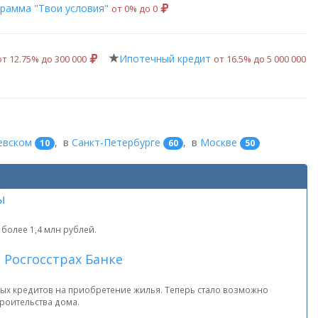
рамма "Твои условия"
от 0% до 0
Ипотечный кредит
от 12.75% до 300 000
от 16.5% до 5 000 000
евском
,
в
Санкт-Петербурге
,
в
Москве
10
60
50
ы
 более 1,4 млн рублей.
 Росгосстрах Банке
ных кредитов на приобретение жилья. Теперь стало возможно
троительства дома.