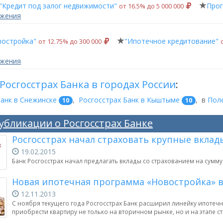
"Кредит под залог недвижимости"
Прог
от 16.5% до 5 000 000
ожения
востройка"
"Ипотечное кредитование"
от 12.75% до 300 000
ожения
Росгосстрах Банка в городах России
:
Банк в Снежинске
,
Росгосстрах Банк в Кыштыме
,
в
Пол
10
10
убликации о Росгосстрах Банке
Росгосстрах начал страховать крупные вклад
19.02.2015
Банк Росгосстрах начал предлагать вклады со страхованием на сумму
Новая ипотечная программа «Новостройка» в
12.11.2013
С ноября текущего года Росгосстрах Банк расширил линейку ипотеч
приобрести квартиру не только на вторичном рынке, но и на этапе с