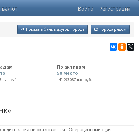
ы валют
Войти
Регистрация
Показать банк в другом Городе
Города рядом
ладам
По активам
сто
58 место
3 тыс. руб.
140 793 087 тыс. руб.
нк»
о кредитования не оказываются - Операционный офис