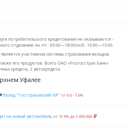
слуги потребительского кредитования не оказываются -
ьного отделения:
пн.-пт.: 09:00—18:00\nсб.: 10:00—15:00
.
и является участником системы страхования вкладов.
также его продуктов. Всего
ОАО «Росгосстрах Банк»
чных кредита, 2 автокредита.
ерхнем Уфалее
Вклад "Госстраховский VIP"
от 6.6 ‑ 7.6%
дит на новый автомобиль
от 15.9% до 3 000 000