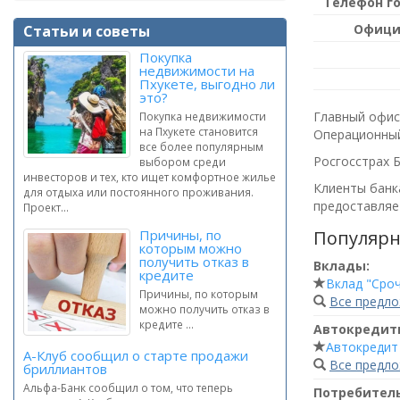
Телефон г
Офици
Статьи и советы
Покупка
недвижимости на
Пхукете, выгодно ли
это?
Главный офис 
Покупка недвижимости
на Пхукете становится
Операционный
все более популярным
Росгосстрах Б
выбором среди
инвесторов и тех, кто ищет комфортное жилье
Клиенты банка
для отдыха или постоянного проживания.
предоставляет
Проект...
Популярн
Причины, по
которым можно
получить отказ в
Вклады:
кредите
Вклад "Сро
Причины, по которым
Все предл
можно получить отказ в
кредите ...
Автокредит
Автокредит
А-Клуб сообщил о старте продажи
Все предл
бриллиантов
Альфа-Банк сообщил о том, что теперь
Потребител