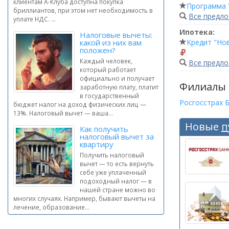
клиентам А-Клуба доступна покупка
Программа 
бриллиантов, при этом нет необходимость в
Все предл
уплате НДС. ...
Ипотека:
Налоговые вычеты:
Кредит "Но
какой из них вам
положен?
Каждый человек,
Все предл
который работает
официально и получает
Филиалы
заработную плату, платит
в государственный
Росгосстрах 
бюджет налог на доход физических лиц —
13%. Налоговый вычет — ваша...
Новые
п
Как получить
налоговый вычет за
квартиру
Получить налоговый
вычет — то есть вернуть
себе уже уплаченный
подоходный налог — в
нашей стране можно во
многих случаях. Например, бывают вычеты на
лечение, образование...