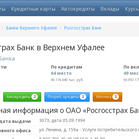
ты
Кредитные карты
Автокредиты
Вклады
Курс
/
Банки Верхнего Уфалея
/
Росгосстрах Банк
трах Банк в Верхнем Уфалее
банка
сти
По кредитам
По вк
64 место
49 ме
46 176 640 тыс. руб.
65 092 17
2
2
3
Автокредиты
Потреб. кредиты
Ипотека
ная информация о ОАО «Росгосстрах Ба
3073, дата
05.09.1994
 дата выдачи
ул. Ленина, д. 159а - Услуги потребительског
овного офиса
8 800 700-40-40,(35164) 2-46-80