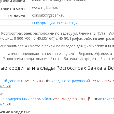
орячей линии
www.rgsbank.ru
альный сайт
consult@rgsbank.ru
Эл. почта
Информация на сайте ЦБ
Росгосстрах Банк расположен по адресу ул. Ленина, д. 159а - У
 офис.,
8 800 700-40-40,(35164) 2-46-80
. График работы централ
анк занимает 49 место в рейтинге вкладов для физических лиц 
 негативно оценивают качества его услуг в Верхнем Уфалее, а 
 7 программ кредитования: 2 потребительских кредита, 3 ипоте
ые кредиты и вклады Росгосстрах Банка в В
чный депозит"
Вклад "Госстраховский"
от 6.7 ‑ 7.8%
от 6.5 ‑ 7.5%
ожения
ы:
 на подержанный автомобиль
Автокре
от 18.9% до 2 000 000
ожения
ьские кредиты: