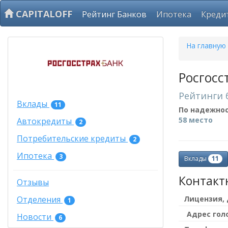
CAPITALOFF
Рейтинг Банков
Ипотека
Креди
На главную
Росгосс
Рейтинги 
Вклады
11
По надежно
58 место
Автокредиты
2
Потребительские кредиты
2
Ипотека
3
11
Вклады
Контакт
Отзывы
Лицензия,
Отделения
1
Адрес гол
Новости
6