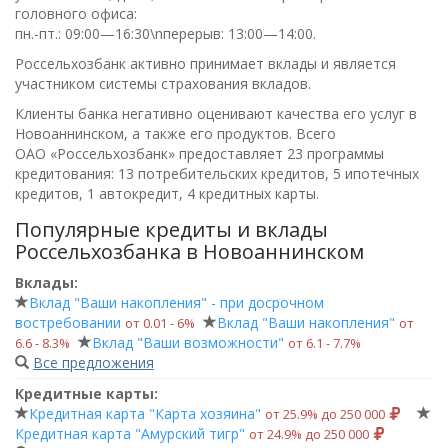
головного офиса:
пн.-пт.: 09:00—16:30\nперерыв: 13:00—14:00
.
Россельхозбанк активно принимает вклады и является
участником системы страхования вкладов.
Клиенты банка негативно оценивают качества его услуг в
Новоаннинском, а также его продуктов. Всего
ОАО «Россельхозбанк»
предоставляет 23 программы
кредитования: 13 потребительских кредитов, 5 ипотечных
кредитов, 1 автокредит, 4 кредитных карты.
Популярные кредиты и вклады
Россельхозбанка в Новоаннинском
Вклады:
Вклад "Ваши накопления" - при досрочном
востребовании
Вклад "Ваши накопления"
от 0.01 ‑ 6%
от
Вклад "Ваши возможности"
6.6 ‑ 8.3%
от 6.1 ‑ 7.7%
Все предложения
Кредитные карты:
Кредитная карта "Карта хозяина"
от 25.9% до 250 000
Кредитная карта "Амурский тигр"
от 24.9% до 250 000