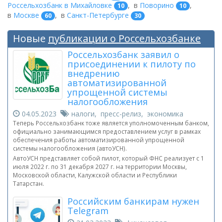
Россельхозбанк в Михайловке
,
в
Поворино
,
10
10
в
Москве
,
в
Санкт-Петербурге
60
30
Новые
публикации о Россельхозбанке
Россельхозбанк заявил о
присоединении к пилоту по
внедрению
автоматизированной
упрощенной системы
налогообложения
04.05.2023
налоги, пресс-релиз, экономика
Теперь Россельхозбанк тоже является уполномоченным банком,
официально занимающимся предоставлением услуг в рамках
обеспечения работы автоматизированной упрощенной
системы налогообложения (автоУСН).
АвтоУСН представляет собой пилот, который ФНС реализует с 1
июля 2022 г. по 31 декабря 2027 г. на территории Москвы,
Московской области, Калужской области и Республики
Татарстан.
Российским банкирам нужен
Telegram