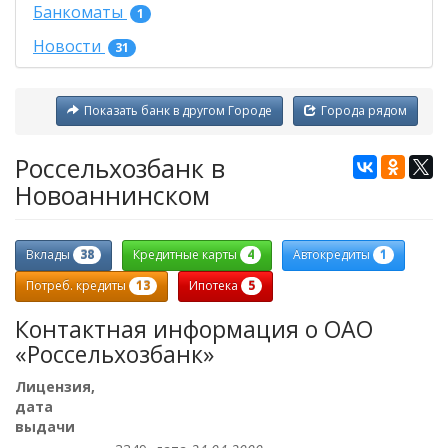
Банкоматы
1
Новости
31
Показать банк в другом Городе
Города рядом
Россельхозбанк в
Новоаннинском
38
4
1
Вклады
Кредитные карты
Автокредиты
13
5
Потреб. кредиты
Ипотека
Контактная информация о ОАО
«Россельхозбанк»
Лицензия,
дата
выдачи