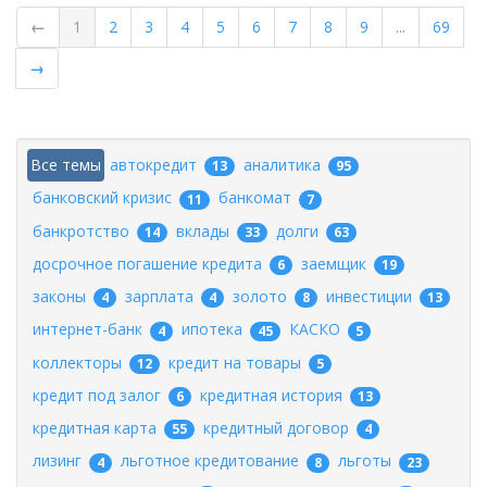
←
1
2
3
4
5
6
7
8
9
...
69
→
Все темы
автокредит
аналитика
13
95
банковский кризис
банкомат
11
7
банкротство
вклады
долги
14
33
63
досрочное погашение кредита
заемщик
6
19
законы
зарплата
золото
инвестиции
4
4
8
13
интернет-банк
ипотека
КАСКО
4
45
5
коллекторы
кредит на товары
12
5
кредит под залог
кредитная история
6
13
кредитная карта
кредитный договор
55
4
лизинг
льготное кредитование
льготы
4
8
23