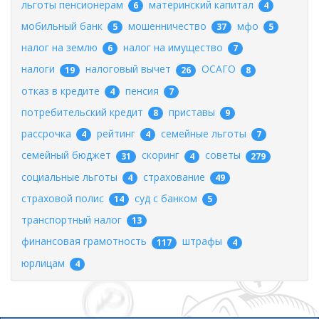
льготы пенсионерам
материнский капитал
6
4
мобильный банк
мошенничество
мфо
5
37
5
налог на землю
налог на имущество
6
7
налоги
налоговый вычет
ОСАГО
19
26
8
отказ в кредите
пенсия
4
7
потребительский кредит
приставы
8
9
рассрочка
рейтинг
семейные льготы
4
4
7
семейный бюджет
скоринг
советы
31
4
279
социальные льготы
страхование
4
49
страховой полис
суд с банком
14
5
транспортный налог
13
финансовая грамотность
штрафы
117
4
юрлицам
4