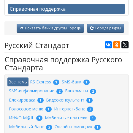
Справочная поддержка
Показать банк в другом Городе
Города рядом
Русский Стандарт
Справочная поддержка Русского
Стандарта
Все темы
RS Express
SMS-банк
1
1
SMS-информирование
Банкоматы
2
2
Блокировака
Видеоконсультант
1
1
Голосовое меню
Интернет-банк
1
3
ИНФО M@IL
Мобильные платежи
1
1
Мобильный-банк
Онлайн-помощник
2
1