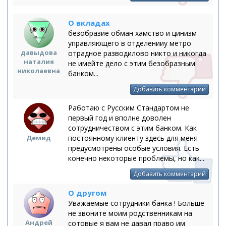
О вкладах
безобразие обман хамство и цинизм
управляющего в отделенииу метро
давыдова
отрадное разводилово никто и никогда
наталия
не имейте дело с этим безобразным
николаевна
банком...
Добавить комментарий
Работаю с Русским Стандартом не
первый год и вполне доволен
сотрудничеством с этим банком. Как
Демид
постоянному клиенту здесь для меня
предусмотрены особые условия. Есть
конечно некоторые проблемы, но как...
Добавить комментарий
О другом
Уважаемые сотрудники банка ! Больше
не звоните моим родственникам на
Андрей
сотовые я вам не давал право им