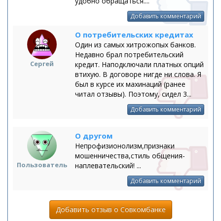
удобно обращаться....
Добавить комментарий
О потребительских кредитах
Один из самых хитрожопых банков.
Недавно брал потребительский
Сергей
кредит. Наподключали платных опций
втихую. В договоре нигде ни слова. Я
был в курсе их махинаций (ранее
читал отзывы). Поэтому, сидел 3...
Добавить комментарий
О другом
Непрофизионолизм,признаки
мошенничества,стиль общения-
Пользователь
наплевательский! ...
Добавить комментарий
Добавить отзыв о Совкомбанке