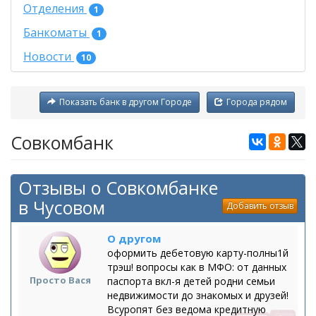
Отделения
1
Банкоматы
1
Новости
10
Показать банк в другом Городе
Города рядом
Совкомбанк
Отзывы о Совкомбанке
в Чусовом
Добавить отзыв
О другом
оформить дебетовую карту-полны1й
трэш! вопросы как в МФО: от данных
Просто Вася
паспорта вкл-я детей родни семьи
недвижимости до знакомых и друзей!
Всуропят без ведома кредитную