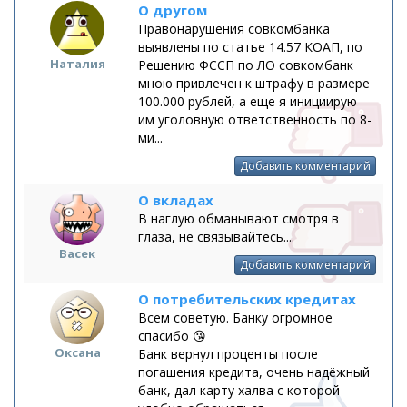
О другом
Правонарушения совкомбанка
выявлены по статье 14.57 КОАП, по
Наталия
Решению ФССП по ЛО совкомбанк
мною привлечен к штрафу в размере
100.000 рублей, а еще я инициирую
им уголовную ответственность по 8-
ми...
Добавить комментарий
О вкладах
В наглую обманывают смотря в
глаза, не связывайтесь....
Васек
Добавить комментарий
О потребительских кредитах
Всем советую. Банку огромное
спасибо 😘
Оксана
Банк вернул проценты после
погашения кредита, очень надёжный
банк, дал карту халва с которой