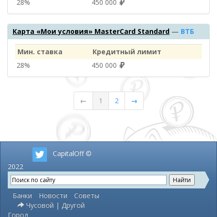
28%
450 000
Карта «Мои условия» MasterCard Standard
—
ВТБ
Мин. ставка
Кредитный лимит
28%
450 000
←
1
2
→
CapitalOff ©
2022
Банки
Новости
Советы
Чусовой | Другой
Город