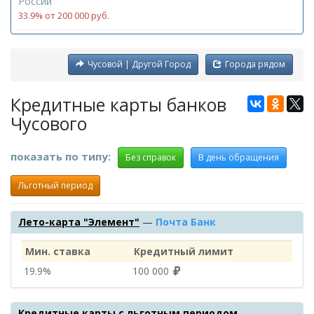
России
33.9% от 200 000 руб.
Чусовой | Другой Город
Города рядом
Кредитные карты банков
Чусового
показать по типу:
Без справок
В день обращения
Льготный период
Лето-карта "Элемент"
—
Почта Банк
Мин. ставка
Кредитный лимит
19.9%
100 000
Кредитные карты с льготным периодом
—