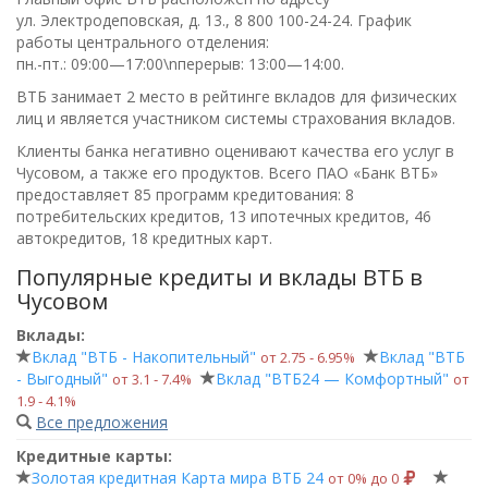
ул. Электродеповская, д. 13.,
8 800 100-24-24
. График
работы центрального отделения:
пн.-пт.: 09:00—17:00\nперерыв: 13:00—14:00
.
ВТБ занимает 2 место в рейтинге вкладов для физических
лиц и является участником системы страхования вкладов.
Клиенты банка негативно оценивают качества его услуг в
Чусовом, а также его продуктов. Всего
ПАО «Банк ВТБ»
предоставляет 85 программ кредитования: 8
потребительских кредитов, 13 ипотечных кредитов, 46
автокредитов, 18 кредитных карт.
Популярные кредиты и вклады ВТБ в
Чусовом
Вклады:
Вклад "ВТБ - Накопительный"
Вклад "ВТБ
от 2.75 ‑ 6.95%
- Выгодный"
Вклад "ВТБ24 — Комфортный"
от 3.1 ‑ 7.4%
от
1.9 ‑ 4.1%
Все предложения
Кредитные карты:
Золотая кредитная Карта мира ВТБ 24
от 0% до 0