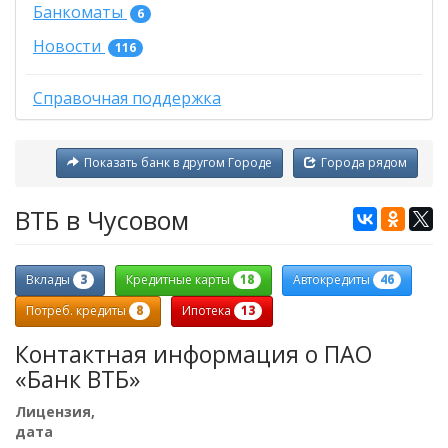
Банкоматы
6
Новости
116
Справочная поддержка
Показать банк в другом Городе
Города рядом
ВТБ в Чусовом
3
18
46
Вклады
Кредитные карты
Автокредиты
8
13
Потреб. кредиты
Ипотека
Контактная информация о ПАО
«Банк ВТБ»
Лицензия,
дата