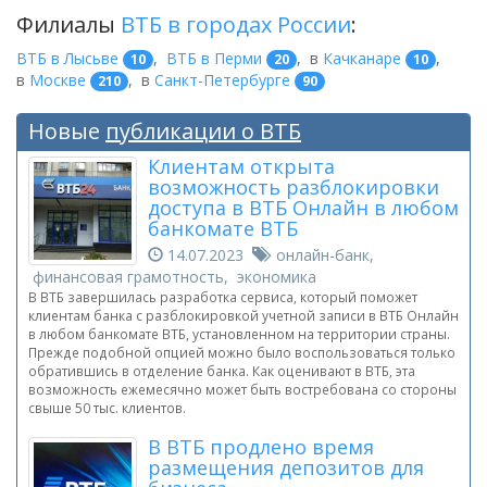
Филиалы
ВТБ в городах России
:
ВТБ в Лысьве
,
ВТБ в Перми
,
в
Качканаре
,
10
20
10
в
Москве
,
в
Санкт-Петербурге
210
90
Новые
публикации о ВТБ
Клиентам открыта
возможность разблокировки
доступа в ВТБ Онлайн в любом
банкомате ВТБ
14.07.2023
онлайн-банк,
финансовая грамотность, экономика
В ВТБ завершилась разработка сервиса, который поможет
клиентам банка с разблокировкой учетной записи в ВТБ Онлайн
в любом банкомате ВТБ, установленном на территории страны.
Прежде подобной опцией можно было воспользоваться только
обратившись в отделение банка. Как оценивают в ВТБ, эта
возможность ежемесячно может быть востребована со стороны
свыше 50 тыс. клиентов.
В ВТБ продлено время
размещения депозитов для