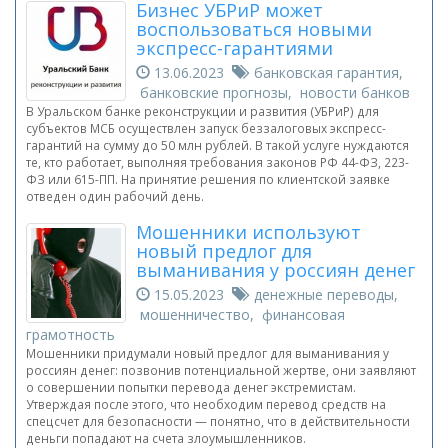
Бизнес УБРиР может
воспользоваться новыми
экспресс-гарантиями
13.06.2023
банковская гарантия,
банковские прогнозы, новости банков
В Уральском банке реконструкции и развития (УБРиР) для
субъектов МСБ осуществлен запуск беззалоговых экспресс-
гарантий на сумму до 50 млн рублей. В такой услуге нуждаются
те, кто работает, выполняя требования законов РФ 44-ФЗ, 223-
ФЗ или 615-ПП. На принятие решения по клиентской заявке
отведен один рабочий день.
Мошенники используют
новый предлог для
выманивания у россиян денег
15.05.2023
денежные переводы,
мошенничество, финансовая
грамотность
Мошенники придумали новый предлог для выманивания у
россиян денег: позвонив потенциальной жертве, они заявляют
о совершении попытки перевода денег экстремистам.
Утверждая после этого, что необходим перевод средств на
спецсчет для безопасности — понятно, что в действительности
деньги попадают на счета злоумышленников.