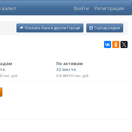
ы валют
Войти
Регистрация
Показать банк в другом Городе
Города рядом
ладам
По активам
сто
32 место
10 тыс. руб.
214 384 015 тыс. руб.
»