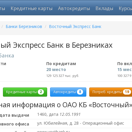
ты
Кредитные карты
Автокредиты
Вклады
Курс
/
Банки Березников
/
Восточный Экспресс Банк
ый Экспресс Банк в Березниках
банка
сти
По кредитам
По вк
20 место
15 ме
129 125 327 тыс. руб.
100 327 9
2
8
19
Кредитные карты
Автокредиты
Потреб. кредиты
ная информация о ОАО КБ «Восточный
1460, дата
12.05.1991
 дата выдачи
ул. Юбилейная, д. 28 - Операционный офис
овного офиса
www.vostbank.ru