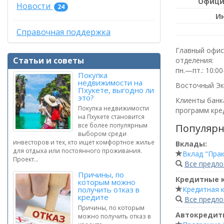
Офици
Новости
24
И
Справочная поддержка
Главный офис
Статьи и советы
отделения:
пн.—пт.: 10:0
Покупка
недвижимости на
Восточный Экс
Пхукете, выгодно ли
это?
Клиенты банка
Покупка недвижимости
программ кред
на Пхукете становится
все более популярным
Популярн
выбором среди
инвесторов и тех, кто ищет комфортное жилье
Вклады:
для отдыха или постоянного проживания.
Вклад "Пра
Проект...
Все предл
Причины, по
Кредитные 
которым можно
Кредитная 
получить отказ в
кредите
Все предл
Причины, по которым
Автокредит
можно получить отказ в