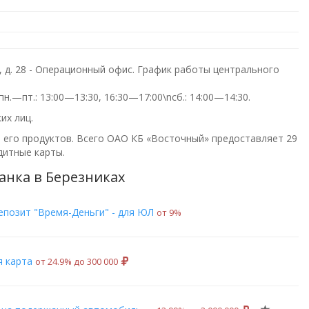
 д. 28 - Операционный офис. График работы центрального
н.—пт.: 13:00—13:30, 16:30—17:00\nсб.: 14:00—14:30
.
их лиц.
е его продуктов. Всего
ОАО КБ «Восточный»
предоставляет 29
дитные карты.
анка в Березниках
епозит "Время-Деньги" - для ЮЛ
от 9%
я карта
от 24.9% до 300 000