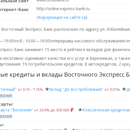
альный сайт
http://online.express-bank.ru
нтернет-банк
Информация на сайте ЦБ
 Восточный Экспресс Банк расположен по адресу ул. Юбилейная,
0—19:00\nсб.: 10:00—16:00\nперерывы кассового обслуживания:\nп
пресс Банк занимает 15 место в рейтинге вкладов для физическ
 негативно оценивают качества его услуг в Березниках, а такж
итования: 19 потребительских кредитов, 8 автокредитов, 2 кре
ые кредиты и вклады Восточного Экспресс Б
ктичный"
Вклад "До востребования"
Д
от 6.15 ‑ 7.15%
от 0.01%
ожения
карты:
карта "Весенняя"
Классическая кредитна
от 29.9% до 300 000
ожения
ы: