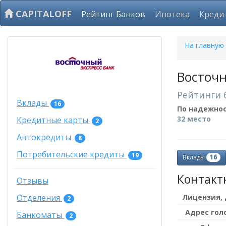
CAPITALOFF
Рейтинг Банков
Ипотека
Креди
На главную
Восточн
Рейтинги 
Вклады
16
По надежно
32 место
Кредитные карты
2
Автокредиты
8
Потребительские кредиты
19
16
Вклады
Контакт
Отзывы
Лицензия,
Отделения
2
Адрес гол
Банкоматы
2