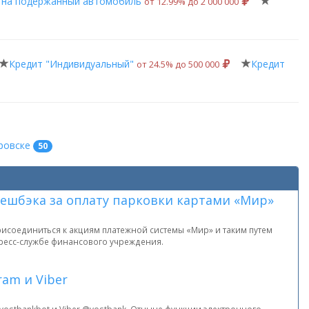
 на подержанный автомобиль
от 12.99% до 2 000 000
Кредит "Индивидуальный"
Кредит
от 24.5% до 500 000
:
ровске
50
кешбэка за оплату парковки картами «Мир»
рисоединиться к акциям платежной системы «Мир» и таким путем
пресс-службе финансового учреждения.
am и Viber