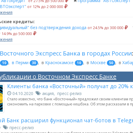
"Автокредит"
Программа "АВТОэксперт"
от 27.5% до 500 000
ВТОэксперт"
от 12% до 2 000 000
ожения
ьские кредиты:
дивидуальный" без подтверждения дохода
от 24.5% до 300 000
 14.9% до 500 000
ожения
Восточного Экспресс Банка в городах России
,
в Перми
,
в
Краснокамске
,
в
Москве
,
в
Хаба
10
30
10
50
убликации о Восточном Экспресс Банке
Клиенты банка «Восточный» получат до 20% 
04.10.2020
акция, пресс-релиз
Стало известно, что банк «Восточный» предложил своим клиентам п
сэкономить на парковке с помощью кешбэка. Об этом рассказали в 
й Банк расширил функционал чат-ботов в Telegr
19
пресс-релиз