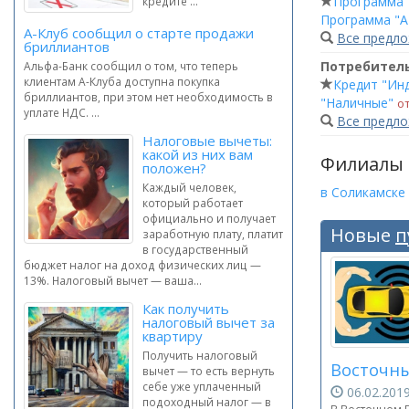
Программа 
кредите ...
Программа "А
А-Клуб сообщил о старте продажи
Все предл
бриллиантов
Потребител
Альфа-Банк сообщил о том, что теперь
клиентам А-Клуба доступна покупка
Кредит "Ин
бриллиантов, при этом нет необходимость в
"Наличные"
от
уплате НДС. ...
Все предл
Налоговые вычеты:
какой из них вам
Филиалы
положен?
Каждый человек,
в Соликамске
который работает
официально и получает
Новые
п
заработную плату, платит
в государственный
бюджет налог на доход физических лиц —
13%. Налоговый вычет — ваша...
Как получить
налоговый вычет за
квартиру
Получить налоговый
Восточны
вычет — то есть вернуть
себе уже уплаченный
06.02.20
подоходный налог — в