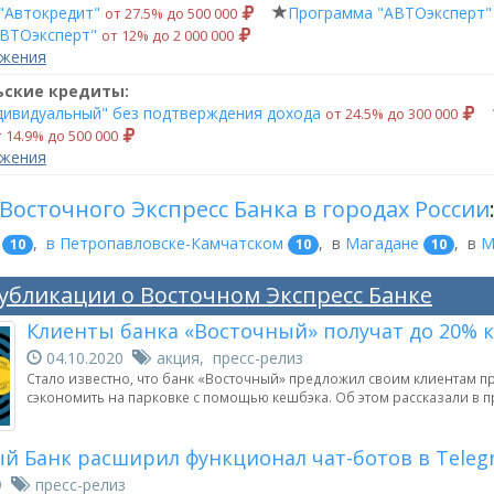
"Автокредит"
Программа "АВТОэксперт"
от 27.5% до 500 000
ВТОэксперт"
от 12% до 2 000 000
ожения
ьские кредиты:
дивидуальный" без подтверждения дохода
от 24.5% до 300 000
 14.9% до 500 000
ожения
Восточного Экспресс Банка в городах России
,
в Петропавловске-Камчатском
,
в
Магадане
,
в
М
10
10
10
убликации о Восточном Экспресс Банке
Клиенты банка «Восточный» получат до 20% 
04.10.2020
акция, пресс-релиз
Стало известно, что банк «Восточный» предложил своим клиентам п
сэкономить на парковке с помощью кешбэка. Об этом рассказали в 
й Банк расширил функционал чат-ботов в Telegr
19
пресс-релиз