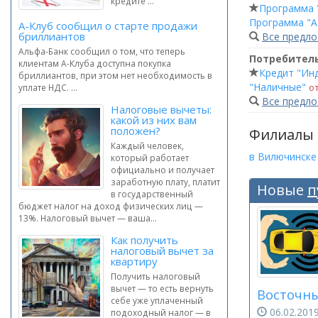
кредите ...
Программа 
Программа "А
А-Клуб сообщил о старте продажи
бриллиантов
Все предл
Альфа-Банк сообщил о том, что теперь
Потребител
клиентам А-Клуба доступна покупка
Кредит "Ин
бриллиантов, при этом нет необходимость в
"Наличные"
от
уплате НДС. ...
Все предл
Налоговые вычеты:
какой из них вам
положен?
Филиалы
Каждый человек,
в Вилючинске
который работает
официально и получает
заработную плату, платит
Новые
п
в государственный
бюджет налог на доход физических лиц —
13%. Налоговый вычет — ваша...
Как получить
налоговый вычет за
квартиру
Получить налоговый
вычет — то есть вернуть
Восточны
себе уже уплаченный
06.02.20
подоходный налог — в