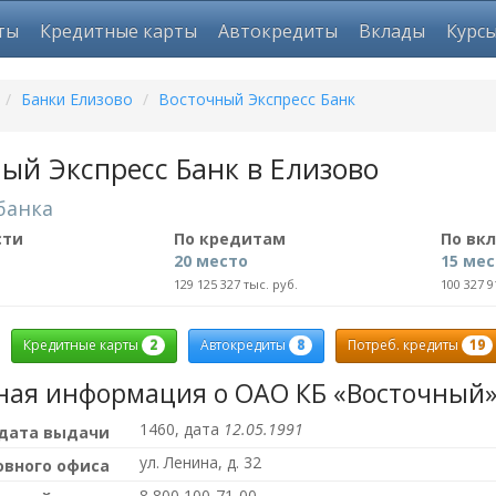
ты
Кредитные карты
Автокредиты
Вклады
Курс
/
Банки Елизово
/
Восточный Экспресс Банк
ый Экспресс Банк в Елизово
банка
сти
По кредитам
По вк
20 место
15 ме
129 125 327 тыс. руб.
100 327 9
2
8
19
Кредитные карты
Автокредиты
Потреб. кредиты
ная информация о ОАО КБ «Восточный
1460, дата
12.05.1991
 дата выдачи
ул. Ленина, д. 32
овного офиса
8 800 100-71-00