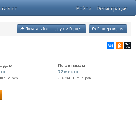
ы валют
Войти
Регистрация
Показать банк в другом Городе
Города рядом
ладам
По активам
сто
32 место
10 тыс. руб.
214 384 015 тыс. руб.
»