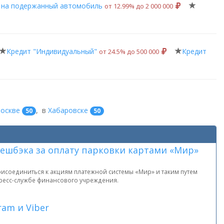
 на подержанный автомобиль
от 12.99% до 2 000 000
Кредит "Индивидуальный"
Кредит
от 24.5% до 500 000
:
оскве
,
в
Хабаровске
50
50
кешбэка за оплату парковки картами «Мир»
рисоединиться к акциям платежной системы «Мир» и таким путем
пресс-службе финансового учреждения.
am и Viber