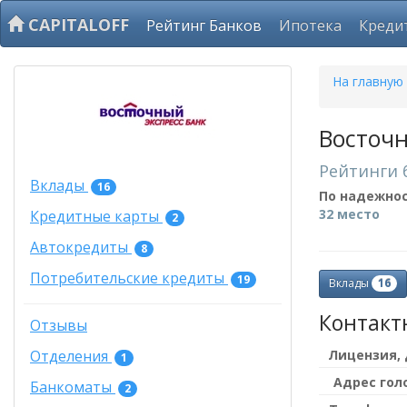
CAPITALOFF
Рейтинг Банков
Ипотека
Креди
На главную
Восточн
Рейтинги 
Вклады
16
По надежно
32 место
Кредитные карты
2
Автокредиты
8
Потребительские кредиты
19
16
Вклады
Контакт
Отзывы
Лицензия,
Отделения
1
Адрес гол
Банкоматы
2