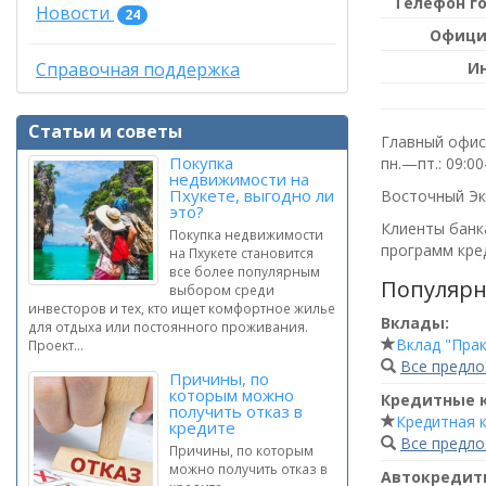
Телефон г
Новости
24
Офици
И
Справочная поддержка
Статьи и советы
Главный офис 
Покупка
пн.—пт.: 09:0
недвижимости на
Пхукете, выгодно ли
Восточный Экс
это?
Клиенты банка
Покупка недвижимости
программ кред
на Пхукете становится
все более популярным
Популярн
выбором среди
инвесторов и тех, кто ищет комфортное жилье
Вклады:
для отдыха или постоянного проживания.
Вклад "Пра
Проект...
Все предл
Причины, по
которым можно
Кредитные 
получить отказ в
Кредитная 
кредите
Все предл
Причины, по которым
можно получить отказ в
Автокредит