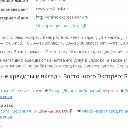
орячей линии
www.vostbank.ru
альный сайт
http://online.express-bank.ru
нтернет-банк
Информация на сайте ЦБ
Восточный Экспресс Банк расположен по адресу ул. Ленина, д. 3
0—19:00\nсб.: 10:00—17:00\nвс.: 10:00—16:00\nкасса:\nпн.—пт.: 
пресс Банк занимает 15 место в рейтинге вкладов для физическ
 негативно оценивают качества его услуг в Елизово, а также е
итования: 19 потребительских кредитов, 8 автокредитов, 2 кре
ые кредиты и вклады Восточного Экспресс Б
ктичный"
Вклад "До востребования"
Д
от 6.15 ‑ 7.15%
от 0.01%
ожения
карты:
карта "Весенняя"
Классическая кредитна
от 29.9% до 300 000
ожения
ы: