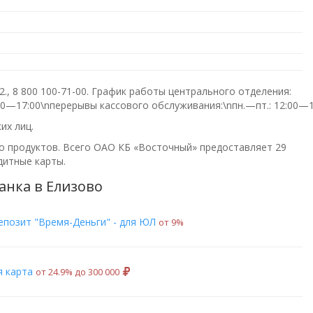
2.,
8 800 100-71-00
. График работы центрального отделения:
09:00—17:00\nперерывы кассового обслуживания:\nпн.—пт.: 12:00—1
их лиц.
го продуктов. Всего
ОАО КБ «Восточный»
предоставляет 29
дитные карты.
анка в Елизово
епозит "Время-Деньги" - для ЮЛ
от 9%
я карта
от 24.9% до 300 000