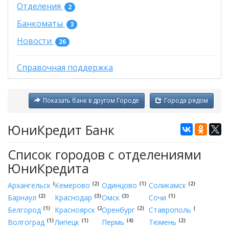
Отделения
2
Банкоматы
3
Новости
26
Справочная поддержка
Показать банк в другом Городе
Города рядом
ЮниКредит Банк
Список городов с отделениями
ЮниКредита
(3)
(2)
(1)
(2)
Архангельск
Кемерово
Одинцово
Соликамск
(2)
(3)
(3)
(1)
Барнаул
Краснодар
Омск
Сочи
(1)
(2)
(2)
(1)
Белгород
Красноярск
Оренбург
Ставрополь
(1)
(1)
(4)
(2)
Волгоград
Липецк
Пермь
Тюмень