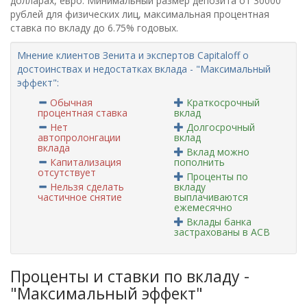
долларах, евро. Минимальный размер депозита от 30000
рублей для физических лиц, максимальная процентная
ставка по вкладу до 6.75% годовых.
Мнение клиентов Зенита и экспертов Capitaloff о
достоинствах и недостатках вклада - "Максимальный
эффект":
Обычная
Краткосрочный
процентная ставка
вклад
Нет
Долгосрочный
автопролонгации
вклад
вклада
Вклад можно
Капитализация
пополнить
отсутствует
Проценты по
Нельзя сделать
вкладу
частичное снятие
выплачиваются
ежемесячно
Вклады банка
застрахованы в АСВ
Проценты и ставки по вкладу -
"Максимальный эффект"