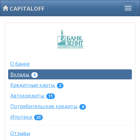
CAPITALOFF
О банке
Вклады
8
Кредитные карты
2
Автокредиты
11
Потребительские кредиты
4
Ипотека
23
Отзывы