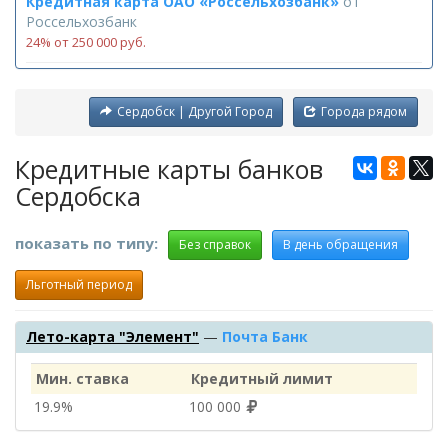
Кредитная карта ОАО «Россельхозбанк»
от
Россельхозбанк
24% от 250 000 руб.
Сердобск | Другой Город
Города рядом
Кредитные карты банков
Сердобска
показать по типу:
Без справок
В день обращения
Льготный период
Лето-карта "Элемент"
—
Почта Банк
Мин. ставка
Кредитный лимит
19.9%
100 000