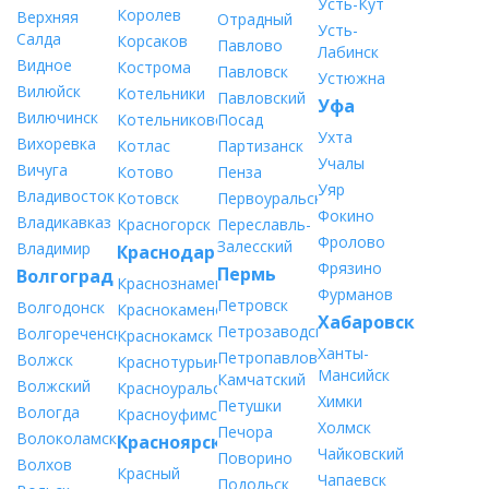
Усть-Кут
Королев
Верхняя
Отрадный
Усть-
Салда
Корсаков
Павлово
Лабинск
Видное
Кострома
Павловск
Устюжна
Вилюйск
Котельники
Павловский
Уфа
Вилючинск
Котельниково
Посад
Ухта
Вихоревка
Котлас
Партизанск
Учалы
Вичуга
Котово
Пенза
Уяр
Владивосток
Котовск
Первоуральск
Фокино
Владикавказ
Красногорск
Переславль-
Фролово
Залесский
Владимир
Краснодар
Фрязино
Пермь
Волгоград
Краснознаменск
Фурманов
Петровск
Волгодонск
Краснокаменск
Хабаровск
Петрозаводск
Волгореченск
Краснокамск
Ханты-
Петропавловск-
Волжск
Краснотурьинск
Мансийск
Камчатский
Волжский
Красноуральск
Химки
Петушки
Вологда
Красноуфимск
Холмск
Печора
Волоколамск
Красноярск
Чайковский
Поворино
Волхов
Красный
Чапаевск
Подольск