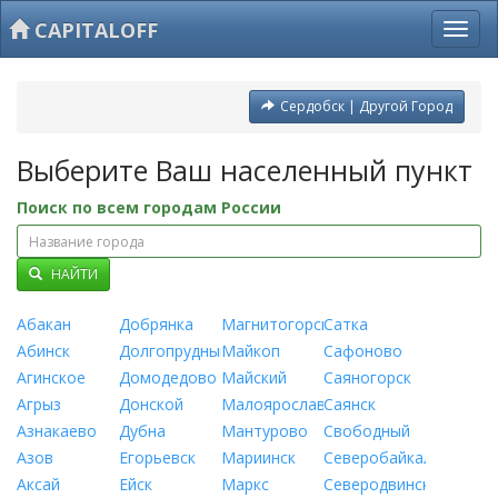
CAPITALOFF
Сердобск | Другой Город
Выберите Ваш населенный пункт
Поиск по всем городам России
НАЙТИ
Абакан
Добрянка
Магнитогорск
Сатка
Абинск
Долгопрудный
Майкоп
Сафоново
Агинское
Домодедово
Майский
Саяногорск
Агрыз
Донской
Малоярославец
Саянск
Азнакаево
Дубна
Мантурово
Свободный
Азов
Егорьевск
Мариинск
Северобайкальск
Аксай
Ейск
Маркс
Северодвинск