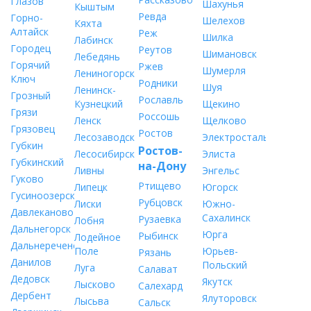
Глазов
Шахунья
Кыштым
Ревда
Горно-
Шелехов
Кяхта
Алтайск
Реж
Шилка
Лабинск
Городец
Реутов
Шимановск
Лебедянь
Горячий
Ржев
Шумерля
Лениногорск
Ключ
Родники
Шуя
Ленинск-
Грозный
Рославль
Кузнецкий
Щекино
Грязи
Россошь
Ленск
Щелково
Грязовец
Ростов
Лесозаводск
Электросталь
Губкин
Ростов-
Лесосибирск
Элиста
Губкинский
на-Дону
Ливны
Энгельс
Гуково
Ртищево
Липецк
Югорск
Гусиноозерск
Рубцовск
Лиски
Южно-
Давлеканово
Сахалинск
Рузаевка
Лобня
Дальнегорск
Юрга
Рыбинск
Лодейное
Дальнереченск
Поле
Юрьев-
Рязань
Данилов
Польский
Луга
Салават
Дедовск
Якутск
Лысково
Салехард
Дербент
Ялуторовск
Лысьва
Сальск