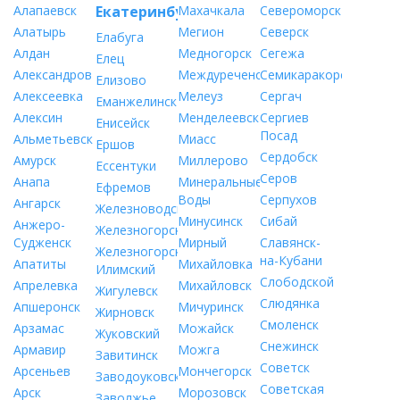
Алапаевск
Екатеринбург
Махачкала
Североморск
Алатырь
Мегион
Северск
Елабуга
Алдан
Медногорск
Сегежа
Елец
Александров
Междуреченск
Семикаракорск
Елизово
Алексеевка
Мелеуз
Сергач
Еманжелинск
Алексин
Менделеевск
Сергиев
Енисейск
Посад
Альметьевск
Миасс
Ершов
Сердобск
Амурск
Миллерово
Ессентуки
Серов
Анапа
Минеральные
Ефремов
Воды
Серпухов
Ангарск
Железноводск
Минусинск
Сибай
Анжеро-
Железногорск
Судженск
Мирный
Славянск-
Железногорск-
на-Кубани
Апатиты
Михайловка
Илимский
Слободской
Апрелевка
Михайловск
Жигулевск
Слюдянка
Апшеронск
Мичуринск
Жирновск
Смоленск
Арзамас
Можайск
Жуковский
Снежинск
Армавир
Можга
Завитинск
Советск
Арсеньев
Мончегорск
Заводоуковск
Советская
Арск
Морозовск
Заволжье