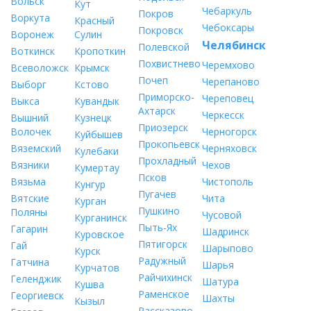
Вольск
Кут
Чебаркуль
Покров
Воркута
Красный
Чебоксары
Покровск
Воронеж
Сулин
Челябинск
Полевской
Воткинск
Кропоткин
Похвистнево
Черемхово
Всеволожск
Крымск
Почеп
Черепаново
Выборг
Кстово
Приморско-
Череповец
Выкса
Кувандык
Ахтарск
Черкесск
Вышний
Кузнецк
Приозерск
Волочек
Черногорск
Куйбышев
Прокопьевск
Вяземский
Черняховск
Кулебаки
Прохладный
Вязники
Чехов
Кумертау
Псков
Вязьма
Чистополь
Кунгур
Пугачев
Вятские
Чита
Курган
Пушкино
Поляны
Чусовой
Курганинск
Пыть-Ях
Гагарин
Шадринск
Куровское
Пятигорск
Гай
Шарыпово
Курск
Радужный
Гатчина
Шарья
Курчатов
Райчихинск
Геленджик
Шатура
Кушва
Раменское
Георгиевск
Шахты
Кызыл
Рассказово