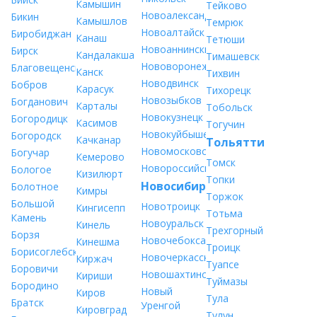
Камышин
Тейково
Новоалександровск
Бикин
Камышлов
Темрюк
Новоалтайск
Биробиджан
Канаш
Тетюши
Новоаннинский
Бирск
Кандалакша
Тимашевск
Нововоронеж
Благовещенск
Канск
Тихвин
Новодвинск
Бобров
Карасук
Тихорецк
Новозыбков
Богданович
Карталы
Тобольск
Новокузнецк
Богородицк
Касимов
Тогучин
Новокуйбышевск
Богородск
Качканар
Тольятти
Новомосковск
Богучар
Кемерово
Томск
Новороссийск
Бологое
Кизилюрт
Топки
Новосибирск
Болотное
Кимры
Торжок
Большой
Новотроицк
Кингисепп
Тотьма
Камень
Новоуральск
Кинель
Трехгорный
Борзя
Новочебоксарск
Кинешма
Троицк
Борисоглебск
Новочеркасск
Киржач
Туапсе
Боровичи
Новошахтинск
Кириши
Туймазы
Бородино
Новый
Киров
Тула
Братск
Уренгой
Кировград
Тулун