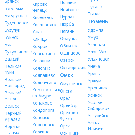
Брянск
Ногинск
Кирово-
Тутаев
Бугульма
Ноябрьск
Чепецк
Тында
Бугуруслан
Нурлат
Киселевск
Тюмень
Буденновск
Нюрба
Кисловодск
Бузулук
Удомля
Нягань
Клин
Буинск
Ужур
Облучье
Клинцы
Буй
Узловая
Обнинск
Ковров
Бутурлиновка
Улан-Удэ
Одинцово
Ковылкино
Валдай
Ульяновск
Озерск
Когалым
Великие
Унеча
Октябрьский
Коломна
Луки
Урень
Омск
Колпашево
Великий
Уржум
Кольчугино
Омутнинск
Новгород
Урюпинск
Комсомольск-
Онега
Великий
Усинск
на-Амуре
Орёл
Устюг
Усолье-
Конаково
Оренбург
Вельск
Сибирское
Кондопога
Орехово-
Верхний
Уссурийск
Копейск
Зуево
Уфалей
Усть-
Кореновск
Орск
Верхняя
Илимск
Коркино
Пышма
Осинники