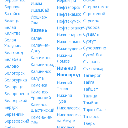
Нерюнгри
Ишим
Барнаул
Стерлитамак
Нефтегорск
Ишимбай
Батайск
Стрежевой
Нефтекамск
Йошкар-
Бежецк
Ступино
Нефтекумск
Ола
Белая
Суворов
Нефтеюганск
Казань
Калитва
Суздаль
Нижневартовск
Калач
Белая
Сургут
Нижнекамск
Калач-на-
Холуница
Суровикино
Нижнеудинск
Дону
Белгород
Сухой Лог
Нижний
Калачинск
Белебей
Ломов
Сызрань
Калининград
Белово
Нижний
Сыктывкар
Калининск
Белогорск
Новгород
Таганрог
Калуга
Белокуриха
Тайга
Нижний
Каменка
Белорецк
Тагил
Тайшет
Каменск-
Белореченск
Нижняя
Талица
Уральский
Белоярский
Тура
Тамбов
Каменск-
Бердск
Николаевск
Тарко-Сале
Шахтинский
Березники
Николаевск-
Татарск
Камень-на-
на-Амуре
Березовский
Оби
Тверь
Никольск
Бийск