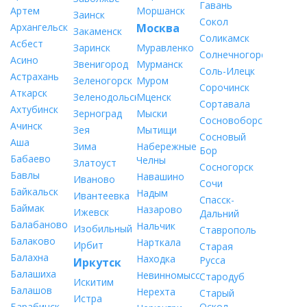
Гавань
Артем
Моршанск
Заинск
Сокол
Архангельск
Москва
Закаменск
Соликамск
Асбест
Заринск
Муравленко
Солнечногорск
Асино
Звенигород
Мурманск
Соль-Илецк
Астрахань
Зеленогорск
Муром
Сорочинск
Аткарск
Зеленодольск
Мценск
Сортавала
Ахтубинск
Зерноград
Мыски
Сосновоборск
Ачинск
Зея
Мытищи
Сосновый
Аша
Зима
Набережные
Бор
Бабаево
Челны
Златоуст
Сосногорск
Бавлы
Навашино
Иваново
Сочи
Байкальск
Надым
Ивантеевка
Спасск-
Баймак
Назарово
Ижевск
Дальний
Балабаново
Нальчик
Изобильный
Ставрополь
Балаково
Нарткала
Ирбит
Старая
Балахна
Находка
Русса
Иркутск
Балашиха
Невинномысск
Стародуб
Искитим
Балашов
Нерехта
Старый
Истра
Барабинск
Оскол