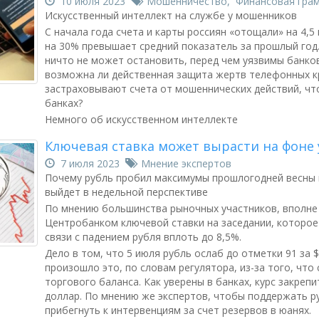
10 июля 2023
Мошенничество
,
Финансовая гра
Искусственный интеллект на службе у мошенников
С начала года счета и карты россиян «отощали» на 4,5
на 30% превышает средний показатель за прошлый го
ничто не может остановить, перед чем уязвимы банко
возможна ли действенная защита жертв телефонных к
застраховывают счета от мошеннических действий, что
банках?
Немного об искусственном интеллекте
Ключевая ставка может вырасти на фоне
7 июля 2023
Мнение экспертов
Почему рубль пробил максимумы прошлогодней весны и
выйдет в недельной перспективе
По мнению большинства рыночных участников, вполне
Центробанком ключевой ставки на заседании, которое 
связи с падением рубля вплоть до 8,5%.
Дело в том, что 5 июля рубль ослаб до отметки 91 за $1
произошло это, по словам регулятора, из-за того, что
торгового баланса. Как уверены в банках, курс закрепи
доллар. По мнению же экспертов, чтобы поддержать р
прибегнуть к интервенциям за счет резервов в юанях.