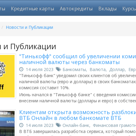
ты
Кредитные карты
Автокредиты
Вклады
Курс
/
Новости и Публикации
и и Публикации
"Тинькофф" сообщил об увеличении коми
наличной валюты через банкоматы
14 июля 2023
Банкоматы
,
Валюта
,
Доллар
,
Евр
"Тинькофф банк" уведомил своих клиентов об увеличе
наличной валюты (евро и доллары) в своих банкоматах
комиссия составит 10%.
Июнь начался в "Тинькофф банке" с введения комиссии
внесении наличной валюты (доллары и евро) в собстве
Клиентам открыта возможность разблоки
ВТБ Онлайн в любом банкомате ВТБ
14 июля 2023
Онлайн-банк
,
Финансовая грамот
В ВТБ завершилась разработка сервиса, который помо