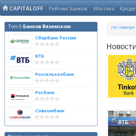
CAPITALOFF
Рейтинг Банков
Ипотека
Креди
Топ-5
Банков Вяземском
На главную
Сбербанк России
Новост
ВТБ
Россельхозбанк
Росбанк
Совкомбанк