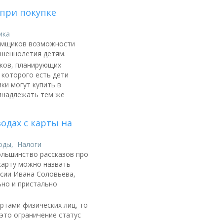
 при покупке
ика
аемщиков возможности
шеннолетия детям.
ков, планирующих
 которого есть дети
ки могут купить в
ринадлежать тем же
одах с карты на
оды
,
Налоги
ольшинство рассказов про
карту можно назвать
ссии Ивана Соловьева,
ьно и пристально
ртами физических лиц, то
это ограничение статус