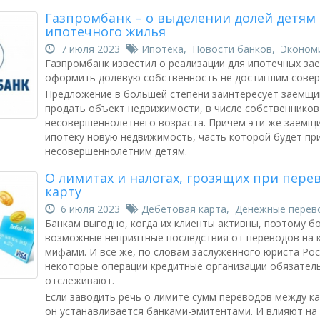
Газпромбанк – о выделении долей детям
ипотечного жилья
7 июля 2023
Ипотека
,
Новости банков
,
Эконом
Газпромбанк известил о реализации для ипотечных з
оформить долевую собственность не достигшим совер
Предложение в большей степени заинтересует заемщи
продать объект недвижимости, в числе собственников
несовершеннолетнего возраста. Причем эти же заемщи
ипотеку новую недвижимость, часть которой будет п
несовершеннолетним детям.
О лимитах и налогах, грозящих при перев
карту
6 июля 2023
Дебетовая карта
,
Денежные перев
Банкам выгодно, когда их клиенты активны, поэтому б
возможные неприятные последствия от переводов на 
мифами. И все же, по словам заслуженного юриста Ро
некоторые операции кредитные организации обязател
отслеживают.
Если заводить речь о лимите сумм переводов между ка
он устанавливается банками-эмитентами. И влияют на 