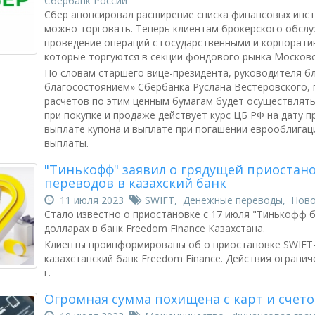
Сбербанк России
Сбер анонсировал расширение списка финансовых инс
можно торговать. Теперь клиентам брокерского обсл
проведение операций с государственными и корпорат
которые торгуются в секции фондового рынка Московс
По словам старшего вице-президента, руководителя б
благосостоянием» Сбербанка Руслана Вестеровского, 
расчётов по этим ценным бумагам будет осуществлятьс
при покупке и продаже действует курс ЦБ РФ на дату п
выплате купона и выплате при погашении еврооблигац
выплаты.
"Тинькофф" заявил о грядущей приостан
переводов в казахский банк
11 июля 2023
SWIFT
,
Денежные переводы
,
Ново
Стало известно о приостановке с 17 июля "Тинькофф 
долларах в банк Freedom Finance Казахстана.
Клиенты проинформированы об о приостановке SWIFT-
казахстанский банк Freedom Finance. Действия ограниче
г.
Огромная сумма похищена с карт и счето