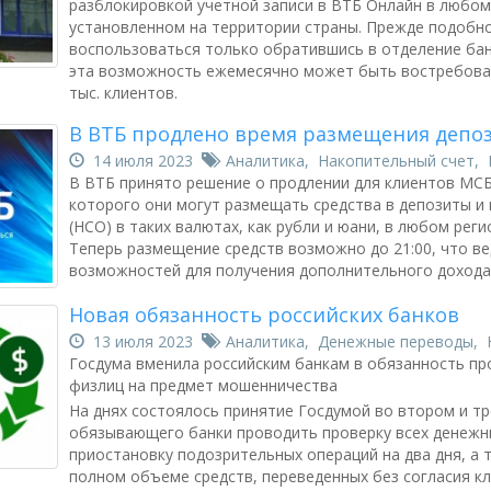
разблокировкой учетной записи в ВТБ Онлайн в любом
установленном на территории страны. Прежде подобн
воспользоваться только обратившись в отделение бан
эта возможность ежемесячно может быть востребова
тыс. клиентов.
В ВТБ продлено время размещения депоз
14 июля 2023
Аналитика
,
Накопительный счет
,
В ВТБ принято решение о продлении для клиентов МСБ
которого они могут размещать средства в депозиты и
(НСО) в таких валютах, как рубли и юани, в любом реги
Теперь размещение средств возможно до 21:00, что в
возможностей для получения дополнительного дохода
Новая обязанность российских банков
13 июля 2023
Аналитика
,
Денежные переводы
,
Госдума вменила российским банкам в обязанность пр
физлиц на предмет мошенничества
На днях состоялось принятие Госдумой во втором и тр
обязывающего банки проводить проверку всех денежн
приостановку подозрительных операций на два дня, а
полном объеме средств, переведенных без согласия кл