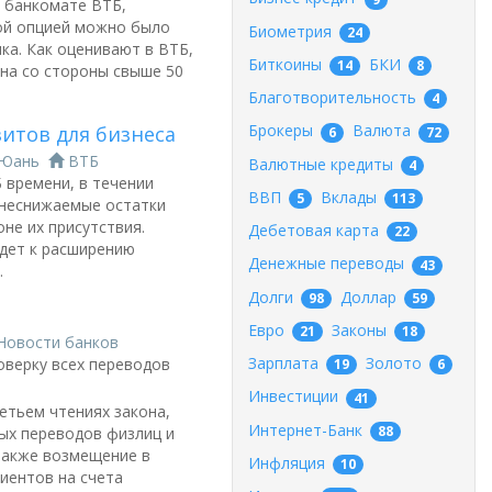
 банкомате ВТБ,
ой опцией можно было
Биометрия
24
ка. Как оценивают в ВТБ,
Биткоины
БКИ
14
8
на со стороны свыше 50
Благотворительность
4
Брокеры
Валюта
итов для бизнеса
6
72
Юань
ВТБ
Валютные кредиты
4
 времени, в течении
ВВП
Вклады
5
113
 неснижаемые остатки
оне их присутствия.
Дебетовая карта
22
едет к расширению
Денежные переводы
43
.
Долги
Доллар
98
59
Евро
Законы
21
18
Новости банков
Зарплата
Золото
оверку всех переводов
19
6
Инвестиции
41
етьем чтениях закона,
Интернет-Банк
88
ых переводов физлиц и
 также возмещение в
Инфляция
10
иентов на счета