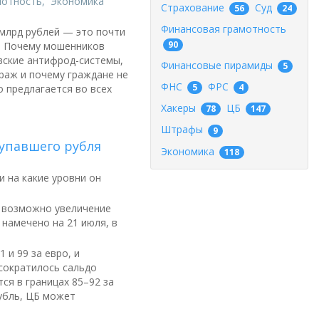
мотность
,
Экономика
Страхование
Суд
56
24
Финансовая грамотность
 млрд рублей — это почти
90
д. Почему мошенников
вские антифрод-системы,
Финансовые пирамиды
5
раж и почему граждане не
ФНС
ФРС
5
4
 предлагается во всех
Хакеры
ЦБ
78
147
Штрафы
9
 упавшего рубля
Экономика
118
 на какие уровни он
 возможно увеличение
намечено на 21 июля, в
 и 99 за евро, и
 сократилось сальдо
тся в границах 85–92 за
убль, ЦБ может