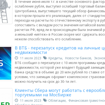
В течение июня-июля т.г. в качестве основного факто
ослабление рубля, выступил ослабший торговый балан
Центробанка, выпустившего текущий обзор финансовых
в котором прошла его реализация, далек от стандартно
перехода на расчеты по отечественному экспорту в р
сопоставить с вкладом роста значения китайской вал
расчетах РФ, вряд ли в происходящем была значимой р
а июньский «мятеж» в России скорее мог сдержать вос
нежели способствовать его ослаблению.
В ВТБ - перезапуск кредитов на личные ц
недвижимости
11 июля 2023
Кредиты
,
Новости банков
,
Эконо
ВТБ сообщил о перезапуске с 10 июля программы кред
недвижимости, которой уже владеет будущий заемщик
банка средств в объеме до 20 млн рублей по ставке от
условии, что заемщик оформит комплексное страхован
можно получить на срок до 30-ти лет.
Клиенты Сбера могут работать с еврообл
торгуемыми на Мосбирже
11 июля 2023
Облигации
,
Финансовая грамотно