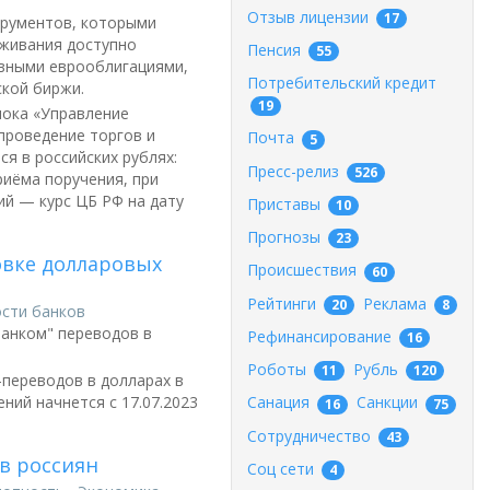
Отзыв лицензии
17
трументов, которыми
уживания доступно
Пенсия
55
ивными еврооблигациями,
Потребительский кредит
кой биржи.
19
лока «Управление
проведение торгов и
Почта
5
я в российских рублях:
Пресс-релиз
526
риёма поручения, при
ий — курс ЦБ РФ на дату
Приставы
10
Прогнозы
23
овке долларовых
Происшествия
60
Рейтинги
Реклама
20
8
сти банков
банком" переводов в
Рефинансирование
16
Роботы
Рубль
11
120
переводов в долларах в
ний начнется с 17.07.2023
Санация
Санкции
16
75
Сотрудничество
43
в россиян
Соц сети
4