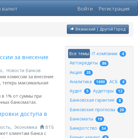
ы валют
Войти
Регистрация
Вяземский | Другой Город
Все темы
IT-компании
4
ссии за внесение
Автокредиты
86
о
,
Новости банков
Акция
35
нии комиссии за внесение
Аналитика
АСБ
1690
4
, теперь максимальная
Аудит
Аудиторы
5
12
 в 1% от суммы при
Банковская гарантия
8
нных банкоматах.
Банковские прогнозы
20
ровки доступа в
Банкоматы
19
ность
,
Экономика
ВТБ
Банкротство
34
жет клиентам банка с
Бизнес-кредит
9