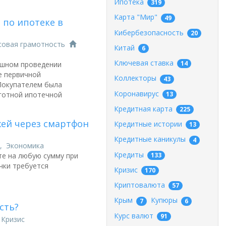
Ипотека
319
Карта "Мир"
49
 по ипотеке в
Кибербезопасность
20
совая грамотность
Китай
6
Ключевая ставка
14
ешном проведении
е первичной
Коллекторы
43
Покупателем была
Коронавирус
13
готной ипотечной
Кредитная карта
225
ей через смартфон
Кредитные истории
13
Кредитные каникулы
4
,
Экономика
Кредиты
133
те на любую сумму при
чки требуется
Кризис
170
Криптовалюта
57
Крым
Купюры
7
6
сть?
Курс валют
91
,
Кризис