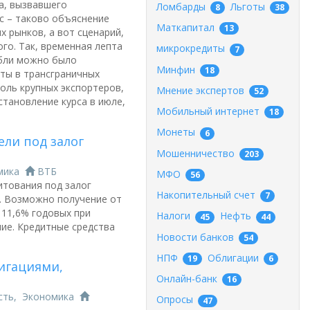
ра, вызвавшего
Ломбарды
Льготы
8
38
с – таково объяснение
Маткапитал
13
 рынков, а вот сценарий,
го. Так, временная лепта
микрокредиты
7
убли можно было
Минфин
18
юты в трансграничных
оль крупных экспортеров,
Мнение экспертов
52
становление курса в июле,
Мобильный интернет
18
Монеты
6
ели под залог
Мошенничество
203
мика
ВТБ
МФО
56
итования под залог
Накопительный счет
7
. Возможно получение от
 11,6% годовых при
Налоги
Нефть
45
44
ие. Кредитные средства
Новости банков
54
НПФ
Облигации
19
6
игациями,
Онлайн-банк
16
сть
,
Экономика
Опросы
47