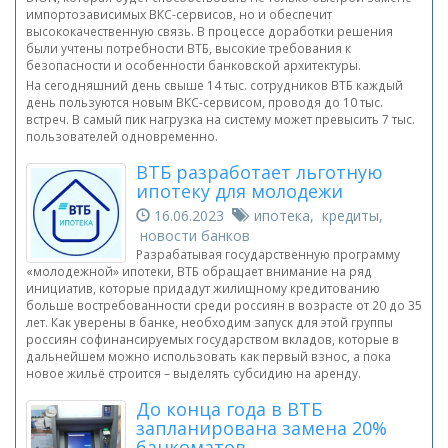
импортозависимых ВКС-сервисов, но и обеспечит
высококачественную связь. В процессе доработки решения
были учтены потребности ВТБ, высокие требования к
безопасности и особенности банковской архитектуры.
На сегодняшний день свыше 14 тыс. сотрудников ВТБ каждый
день пользуются новым ВКС-сервисом, проводя до 10 тыс.
встреч. В самый пик нагрузка на систему может превысить 7 тыс.
пользователей одновременно.
ВТБ разработает льготную
ипотеку для молодежи
16.06.2023
ипотека, кредиты,
новости банков
Разрабатывая государственную программу
«молодежной» ипотеки, ВТБ обращает внимание на ряд
инициатив, которые придадут жилищному кредитованию
больше востребованности среди россиян в возрасте от 20 до 35
лет. Как уверены в банке, необходим запуск для этой группы
россиян софинансируемых государством вкладов, которые в
дальнейшем можно использовать как первый взнос, а пока
новое жильё строится – выделять субсидию на аренду.
До конца года в ВТБ
запланирована замена 20%
банкоматов