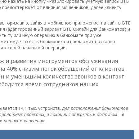
ужно нажать на кнопку «Разблокировать учетную запись ВТБ
 предостережет от влияния мошенников, далее клиенту
 авторизацию, зайдя в мобильное приложение, на сайт в ВТБ
ия (адаптированный вариант ВТБ Онлайн для банкоматов) и
ть ту или иную операцию в банкомате при уже
жет ему, что есть блокировка и предложит поэтапно
я к своей начальной операции.
аж и развития инструментов обслуживания
на 40% снизим поток обращений от клиентов,
н и уменьшим количество звонков в контакт-
свободится время сотрудников наших
вается 14,1 тыс. устройств.
Для расположения банкоматов
зарплатных проектах, и локации с открытым доступом – в
им потоком клиентов.