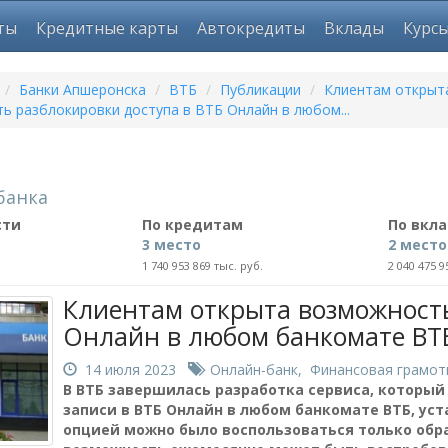
ты
Кредитные карты
Автокредиты
Вклады
Курс
/
Банки Апшеронска
/
ВТБ
/
Публикации
/
Клиентам открыт
ь разблокировки доступа в ВТБ Онлайн в любом...
банка
сти
По кредитам
По вкл
3 место
2 место
1 740 953 869 тыс. руб.
2 040 475 9
Клиентам открыта возможность
Онлайн в любом банкомате ВТ
14 июля 2023
Онлайн-банк
,
Финансовая грамот
В ВТБ завершилась разработка сервиса, который
записи в ВТБ Онлайн в любом банкомате ВТБ, ус
опцией можно было воспользоваться только обра