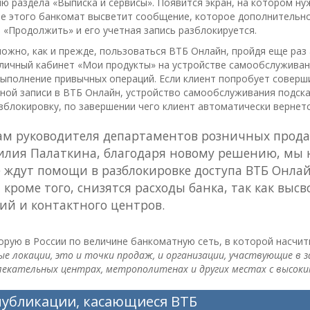
ню раздела «Выписка и сервисы». Появится экран, на котором н
ле этого банкомат высветит сообщение, которое дополнительно
 «Продолжить» и его учетная запись разблокируется.
можно, как и прежде, пользоваться ВТБ Онлайн, пройдя еще раз
 личный кабинет «Мои продукты» на устройстве самообслуживан
ыполнение привычных операций. Если клиент попробует соверши
ной записи в ВТБ Онлайн, устройство самообслуживания подска
зблокировку, по завершении чего клиент автоматически вернетс
ам руководителя департаментов розничных прод
илия Палаткина, благодаря новому решению, мы 
 ждут помощи в разблокировке доступа ВТБ Онлай
 кроме того, снизятся расходы банка, так как вы
ий и контактного центров.
рую в России по величине банкоматную сеть, в которой насчиты
е локации, это и точки продаж, и организации, участвующие в 
лекательных центрах, метрополитенах и других местах с высок
публикации, касающиеся ВТБ