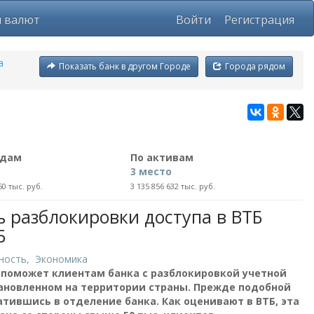
ы валют
Войти
Регистрация
а
Показать банк в другом Городе
Города рядом
адам
По активам
3 место
50 тыс. руб.
3 135 856 632 тыс. руб.
 разблокировки доступа в ВТБ
Б
ность
,
Экономика
 поможет клиентам банка с разблокировкой учетной
тановленном на территории страны. Прежде подобной
тившись в отделение банка. Как оценивают в ВТБ, эта