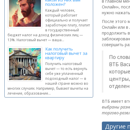
в главном ме
положен?
Онлайн», пос
Каждый человек,
нужно нажать
который работает
официально и получает
После этого 
заработную плату, платит
Онлайн или в
в государственный
продолжить в
бюджет налог на доход физических лиц —
заблокирован
13%. Налоговый вычет — ваша...
совершить ра
Как получить
налоговый вычет за
По слов
квартиру
ВТБ Вас
Получить налоговый
вычет — то есть вернуть
которые
себе уже уплаченный
центры,
подоходный налог — в
нашей стране можно во
отделен
многих случаях. Например, бывают вычеты на
лечение, образование...
ВТБ имеет вто
выбраны разны
торгово-разв
Другие 