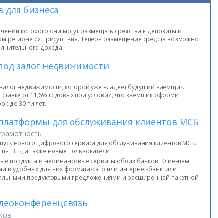
 для бизнеса
ечении которого они могут размещать средства в депозиты и
юбом регионе их присутствия. Теперь размещение средств возможно
олнительного дохода.
 под залог недвижимости
 залог недвижимости, которой уже владеет будущий заемщик.
 ставке от 11,6% годовых при условии, что заемщик оформит
к до 30-ти лет.
 платформы для обслуживания клиентов МСБ
грамотность
апуск нового цифрового сервиса для обслуживания клиентов МСБ.
пы ВТБ, а также новые пользователи.
е продукты и нефинансовые сервисы обоих банков. Клиентам
 в удобных для них форматах: это или интернет-банк, или
циальными продуктовыми предложениями и расширенной пакетной
идеоконференцсвязь
ков