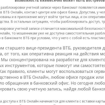
возможность ежемесячно может быть востребова
разблокировки учетной записи через банкомат появляется име
 в ВТБ Онлайн, контакт-центре или офисе банка. Допустим, у ч
ованы и в приложение могут войти третьи лица, и он оператив
дства. В остальных ситуациях, чтобы разблокировать доступ, т
окировки учетной записи отличается максимальной безопасност
Онлайн, то мошенникам уже не доступна самостоятельная разбл
в банкомате ВТБ при условии, что у него с собой есть пластико
ам старшего вице-президента ВТБ, руководителя
а, от того, как оперативна реакция на действия 
. Мы сконцентрирована на разработке для клиент
х инструментов, которые помогут им самостояте
 Как правило, клиенты могут воспользоваться сер
дственно в ВТБ Онлайн, любом офисе продаж или к
ло обращения в банковский офис. Но сегодня люб
ировать свою учетную запись, найдя любой банко
а доступа к ВТБ Онлайн начинается для клиента с вставки карт