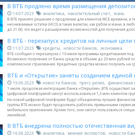
В ВТБ продлено время размещения депозитов
14.07.2023
аналитика, накопительный счет, юань
В ВТБ принято решение о продлении для клиентов МСБ времени, в т
неснижаемые остатки (НСО) в таких валютах, как рубли и юани, в л
до 21:00, что ведет к расширению возможностей для получения доп
В ВТБ - перезапуск кредитов на личные цели
11.07.2023
кредиты, новости банков, экономика
ВТБ сообщил о перезапуске с 10 июля программы кредитования под
Возможно получение от банка средств в объеме до 20 млн рублей по
комплексное страхование. Кредитные средства можно получить на сро
ВТБ и «Открытие» заняты созданием единой
19.06.2023
новости банков, пресс-релиз, финансовая 
1 июля, продолжая интеграцию банка «Открытие», ВТБ осуществит з
Цифровой платформой смогут воспользоваться 1,3 млн клиентов груп
На новой цифровой платформе будут объединены лучшие финансовы
группы ВТБ можно будет продолжить работать привычными сервисами
мобильное приложение. Кроме того, они смогут пользоваться спе
линейкой.
В ВТБ внедрена полностью отечественная в
16.06.2023
аналитика, мнение экспертов, новости бан