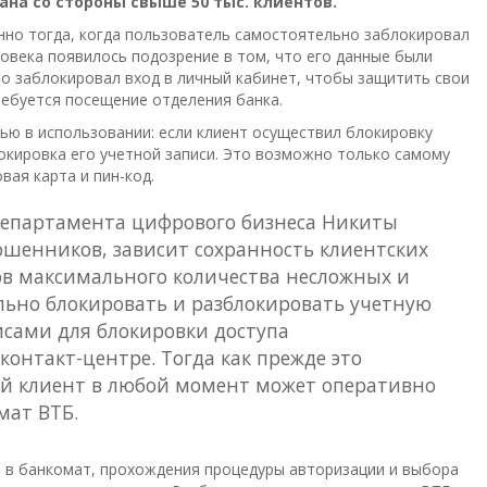
на со стороны свыше 50 тыс. клиентов.
нно тогда, когда пользователь самостоятельно заблокировал
еловека появилось подозрение в том, что его данные были
но заблокировал вход в личный кабинет, чтобы защитить свои
ребуется посещение отделения банка.
ью в использовании: если клиент осуществил блокировку
окировка его учетной записи. Это возможно только самому
вая карта и пин-код.
 департамента цифрового бизнеса Никиты
мошенников, зависит сохранность клиентских
ов максимального количества несложных и
льно блокировать и разблокировать учетную
висами для блокировки доступа
онтакт-центре. Тогда как прежде это
ой клиент в любой момент может оперативно
мат ВТБ.
ы в банкомат, прохождения процедуры авторизации и выбора