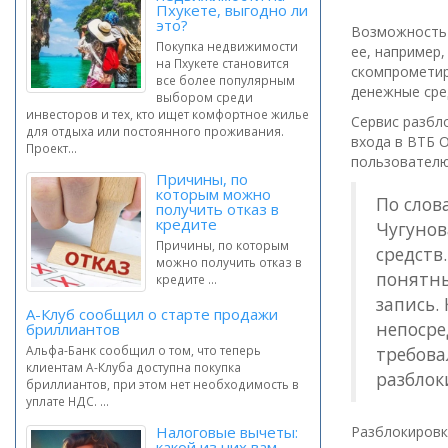
Пхукете, выгодно ли
это?
Возможность 
Покупка недвижимости
ее, например,
на Пхукете становится
скомпрометир
все более популярным
денежные сре
выбором среди
инвесторов и тех, кто ищет комфортное жилье
Сервис разбл
для отдыха или постоянного проживания.
входа в ВТБ 
Проект...
пользователю 
Причины, по
которым можно
По слов
получить отказ в
кредите
Чугунов
Причины, по которым
средств
можно получить отказ в
понятны
кредите ...
запись.
А-Клуб сообщил о старте продажи
непосре
бриллиантов
Альфа-Банк сообщил о том, что теперь
требова
клиентам А-Клуба доступна покупка
разблок
бриллиантов, при этом нет необходимость в
уплате НДС. ...
Налоговые вычеты:
Разблокировк
какой из них вам