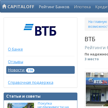
CAPITALOFF
Рейтинг Банков
Ипотека
Креди
На главную
возможност
ВТБ
Рейтинги 
О банке
По надежно
3 место
Отзывы
Новости
116
Справочная поддержка
Статьи и советы
Покупка
недвижимости на