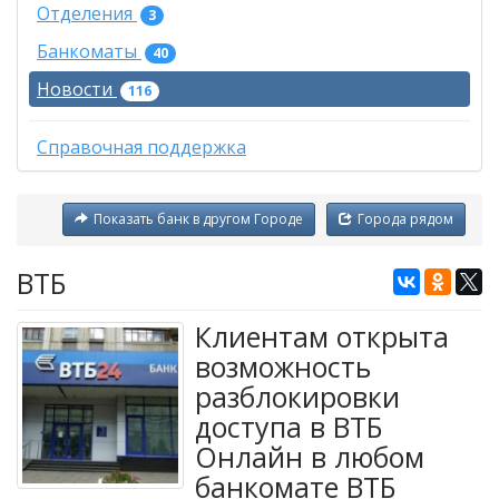
Отделения
3
Банкоматы
40
Новости
116
Справочная поддержка
Показать банк в другом Городе
Города рядом
ВТБ
Клиентам открыта
возможность
разблокировки
доступа в ВТБ
Онлайн в любом
банкомате ВТБ