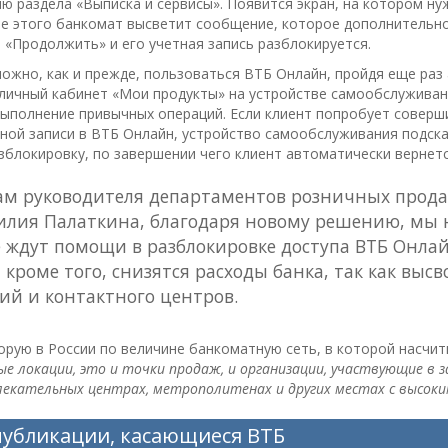
ню раздела «Выписка и сервисы». Появится экран, на котором н
ле этого банкомат высветит сообщение, которое дополнительно
 «Продолжить» и его учетная запись разблокируется.
можно, как и прежде, пользоваться ВТБ Онлайн, пройдя еще раз
 личный кабинет «Мои продукты» на устройстве самообслуживан
ыполнение привычных операций. Если клиент попробует соверши
ной записи в ВТБ Онлайн, устройство самообслуживания подска
зблокировку, по завершении чего клиент автоматически вернетс
ам руководителя департаментов розничных прод
илия Палаткина, благодаря новому решению, мы 
 ждут помощи в разблокировке доступа ВТБ Онлай
 кроме того, снизятся расходы банка, так как вы
ий и контактного центров.
рую в России по величине банкоматную сеть, в которой насчиты
е локации, это и точки продаж, и организации, участвующие в 
лекательных центрах, метрополитенах и других местах с высок
публикации, касающиеся ВТБ