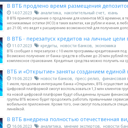
В ВТБ продлено время размещения депозитов
14.07.2023
аналитика, накопительный счет, юань
В ВТБ принято решение о продлении для клиентов МСБ времени, в т
неснижаемые остатки (НСО) в таких валютах, как рубли и юани, в л
до 21:00, что ведет к расширению возможностей для получения доп
В ВТБ - перезапуск кредитов на личные цели
11.07.2023
кредиты, новости банков, экономика
ВТБ сообщил о перезапуске с 10 июля программы кредитования под
Возможно получение от банка средств в объеме до 20 млн рублей по
комплексное страхование. Кредитные средства можно получить на сро
ВТБ и «Открытие» заняты созданием единой
19.06.2023
новости банков, пресс-релиз, финансовая 
1 июля, продолжая интеграцию банка «Открытие», ВТБ осуществит з
Цифровой платформой смогут воспользоваться 1,3 млн клиентов груп
На новой цифровой платформе будут объединены лучшие финансовы
группы ВТБ можно будет продолжить работать привычными сервисами
мобильное приложение. Кроме того, они смогут пользоваться спе
линейкой.
В ВТБ внедрена полностью отечественная в
16.06.2023
аналитика, мнение экспертов, новости бан