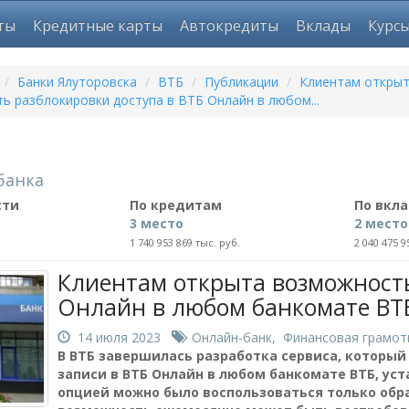
ты
Кредитные карты
Автокредиты
Вклады
Курс
/
Банки Ялуторовска
/
ВТБ
/
Публикации
/
Клиентам откры
ь разблокировки доступа в ВТБ Онлайн в любом...
банка
сти
По кредитам
По вкл
3 место
2 место
1 740 953 869 тыс. руб.
2 040 475 9
Клиентам открыта возможность
Онлайн в любом банкомате ВТ
14 июля 2023
Онлайн-банк
,
Финансовая грамот
В ВТБ завершилась разработка сервиса, который
записи в ВТБ Онлайн в любом банкомате ВТБ, ус
опцией можно было воспользоваться только обра