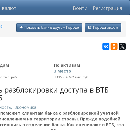
ы валют
Войти
Регистрация
та
Показать банк в другом Городе
Города рядом
адам
По активам
3 место
50 тыс. руб.
3 135 856 632 тыс. руб.
 разблокировки доступа в ВТБ
Б
ность
,
Экономика
 поможет клиентам банка с разблокировкой учетной
тановленном на территории страны. Прежде подобной
тившись в отделение банка. Как оценивают в ВТБ, эта