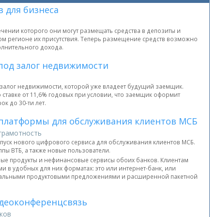
 для бизнеса
ечении которого они могут размещать средства в депозиты и
юбом регионе их присутствия. Теперь размещение средств возможно
олнительного дохода.
 под залог недвижимости
 залог недвижимости, которой уже владеет будущий заемщик.
 ставке от 11,6% годовых при условии, что заемщик оформит
к до 30-ти лет.
 платформы для обслуживания клиентов МСБ
грамотность
апуск нового цифрового сервиса для обслуживания клиентов МСБ.
пы ВТБ, а также новые пользователи.
е продукты и нефинансовые сервисы обоих банков. Клиентам
 в удобных для них форматах: это или интернет-банк, или
циальными продуктовыми предложениями и расширенной пакетной
идеоконференцсвязь
ков