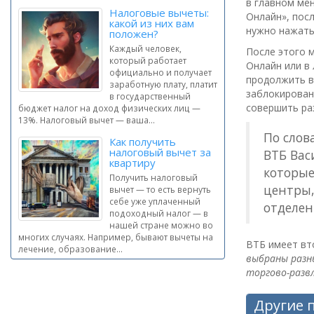
в главном ме
Налоговые вычеты:
Онлайн», пос
какой из них вам
нужно нажать
положен?
Каждый человек,
После этого 
который работает
Онлайн или в
официально и получает
продолжить в
заработную плату, платит
заблокирован
в государственный
совершить ра
бюджет налог на доход физических лиц —
13%. Налоговый вычет — ваша...
По слов
Как получить
налоговый вычет за
ВТБ Вас
квартиру
которые
Получить налоговый
центры,
вычет — то есть вернуть
себе уже уплаченный
отделен
подоходный налог — в
нашей стране можно во
многих случаях. Например, бывают вычеты на
ВТБ имеет вто
лечение, образование...
выбраны разны
торгово-разв
Другие 