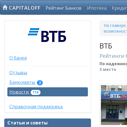
CAPITALOFF
Рейтинг Банков
Ипотека
Креди
На главную
возможност
ВТБ
Рейтинги 
О банке
По надежно
3 место
Отзывы
Банкоматы
2
Новости
116
Справочная поддержка
Статьи и советы