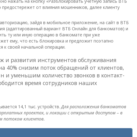
ужно нажать на кнопку «Разблокировать учетную запись ВТБ
 предостережет от влияния мошенников, далее клиенту
 авторизацию, зайдя в мобильное приложение, на сайт в ВТБ
ия (адаптированный вариант ВТБ Онлайн для банкоматов) и
ть ту или иную операцию в банкомате при уже
жет ему, что есть блокировка и предложит поэтапно
я к своей начальной операции.
аж и развития инструментов обслуживания
на 40% снизим поток обращений от клиентов,
н и уменьшим количество звонков в контакт-
свободится время сотрудников наших
вается 14,1 тыс. устройств.
Для расположения банкоматов
зарплатных проектах, и локации с открытым доступом – в
им потоком клиентов.