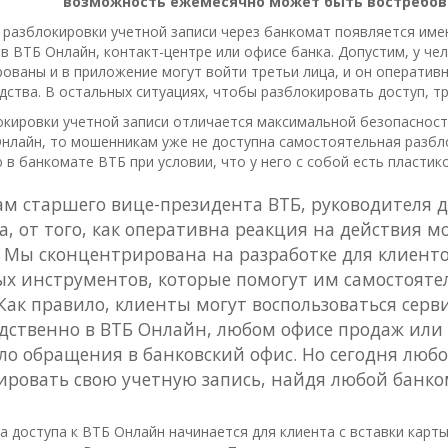
возможность ежемесячно может быть востребова
разблокировки учетной записи через банкомат появляется име
 в ВТБ Онлайн, контакт-центре или офисе банка. Допустим, у ч
ованы и в приложение могут войти третьи лица, и он оператив
дства. В остальных ситуациях, чтобы разблокировать доступ, т
окировки учетной записи отличается максимальной безопасност
Онлайн, то мошенникам уже не доступна самостоятельная разбл
в банкомате ВТБ при условии, что у него с собой есть пластико
ам старшего вице-президента ВТБ, руководителя
а, от того, как оперативна реакция на действия 
. Мы сконцентрирована на разработке для клиент
х инструментов, которые помогут им самостояте
 Как правило, клиенты могут воспользоваться сер
дственно в ВТБ Онлайн, любом офисе продаж или к
ло обращения в банковский офис. Но сегодня люб
ировать свою учетную запись, найдя любой банко
а доступа к ВТБ Онлайн начинается для клиента с вставки карт