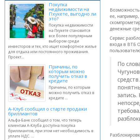
Покупка
недвижимости на
Возможность 
Пхукете, выгодно ли
ее, например,
это?
скомпрометир
Покупка недвижимости
денежные сре
на Пхукете становится
все более популярным
Сервис разбл
выбором среди
входа в ВТБ 
инвесторов и тех, кто ищет комфортное жилье
пользователю 
для отдыха или постоянного проживания.
Проект...
По слов
Причины, по
Чугунов
которым можно
получить отказ в
средств
кредите
понятны
Причины, по которым
можно получить отказ в
запись.
кредите ...
непосре
А-Клуб сообщил о старте продажи
требова
бриллиантов
разблок
Альфа-Банк сообщил о том, что теперь
клиентам А-Клуба доступна покупка
бриллиантов, при этом нет необходимость в
Разблокировк
уплате НДС. ...