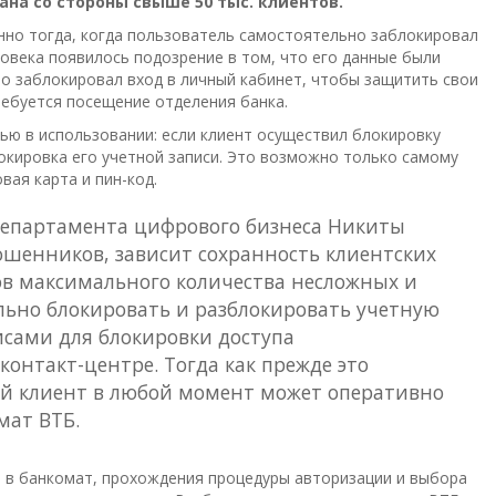
на со стороны свыше 50 тыс. клиентов.
нно тогда, когда пользователь самостоятельно заблокировал
еловека появилось подозрение в том, что его данные были
но заблокировал вход в личный кабинет, чтобы защитить свои
ребуется посещение отделения банка.
ью в использовании: если клиент осуществил блокировку
окировка его учетной записи. Это возможно только самому
вая карта и пин-код.
 департамента цифрового бизнеса Никиты
мошенников, зависит сохранность клиентских
ов максимального количества несложных и
льно блокировать и разблокировать учетную
висами для блокировки доступа
онтакт-центре. Тогда как прежде это
ой клиент в любой момент может оперативно
мат ВТБ.
ы в банкомат, прохождения процедуры авторизации и выбора