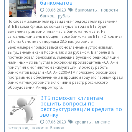
банкоматов
09.06.2023
банкоматы, новости
банков, рубль
По словам заместителя президента-председателя правления
ВТБ Вадима Кулика, до конца текущего года в ВТБ будет
заменена примерно пятая часть банкоматной сети. На
сегодняшний день в общем парке банкоматов ВТБ, «Открытие»
и Почта банк имеют порядка 23,5 тыс. устройств
Банк намерен пользоваться обновленными устройствами,
выпущенными как в России, так и за рубежом. В апреле ВТБ
протестировал банкоматы, имеющие функцию рециркуляции
наличных – их выпустил московский производитель «САГА» и
приступил к их пилотной эксплуатации. В основу работы
банкоматов модели «САГА» С200-АТМ положено российское
программное обеспечение и в прошлом году его первым среди
банкоматных устройств включили в реестр российского
оборудования Минпромторга.
ВТБ поможет клиентам
решить вопросы по
реструктуризации кредита по
звонку
07.06.2023
кредиты, мнение
экспертов, новости банков