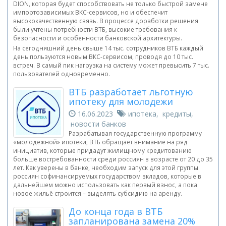
DION, которая будет способствовать не только быстрой замене
импортозависимых ВКС-сервисов, но и обеспечит
высококачественную связь. В процессе доработки решения
были учтены потребности ВТБ, высокие требования к
безопасности и особенности банковской архитектуры.
На сегодняшний день свыше 14 тыс. сотрудников ВТБ каждый
день пользуются новым ВКС-сервисом, проводя до 10 тыс.
встреч. В самый пик нагрузка на систему может превысить 7 тыс.
пользователей одновременно.
ВТБ разработает льготную
ипотеку для молодежи
16.06.2023
ипотека, кредиты,
новости банков
Разрабатывая государственную программу
«молодежной» ипотеки, ВТБ обращает внимание на ряд
инициатив, которые придадут жилищному кредитованию
больше востребованности среди россиян в возрасте от 20 до 35
лет. Как уверены в банке, необходим запуск для этой группы
россиян софинансируемых государством вкладов, которые в
дальнейшем можно использовать как первый взнос, а пока
новое жильё строится – выделять субсидию на аренду.
До конца года в ВТБ
запланирована замена 20%