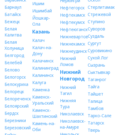
Нерюнгри
Ишим
Барнаул
Стерлитамак
Нефтегорск
Ишимбай
Батайск
Стрежевой
Нефтекамск
Йошкар-
Бежецк
Ступино
Нефтекумск
Ола
Белая
Суворов
Нефтеюганск
Казань
Калитва
Суздаль
Нижневартовск
Калач
Белая
Сургут
Нижнекамск
Калач-на-
Холуница
Суровикино
Нижнеудинск
Дону
Белгород
Сухой Лог
Нижний
Калачинск
Белебей
Ломов
Сызрань
Калининград
Белово
Нижний
Сыктывкар
Калининск
Белогорск
Новгород
Таганрог
Калуга
Белокуриха
Тайга
Нижний
Каменка
Белорецк
Тагил
Тайшет
Каменск-
Белореченск
Нижняя
Талица
Уральский
Белоярский
Тура
Тамбов
Каменск-
Бердск
Николаевск
Тарко-Сале
Шахтинский
Березники
Николаевск-
Татарск
Камень-на-
на-Амуре
Березовский
Оби
Тверь
Никольск
Бийск