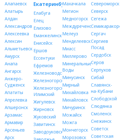
Алапаевск
Екатеринбург
Махачкала
Североморск
Алатырь
Мегион
Северск
Елабуга
Алдан
Медногорск
Сегежа
Елец
Александров
Междуреченск
Семикаракорск
Елизово
Алексеевка
Мелеуз
Сергач
Еманжелинск
Алексин
Менделеевск
Сергиев
Енисейск
Посад
Альметьевск
Миасс
Ершов
Сердобск
Амурск
Миллерово
Ессентуки
Серов
Анапа
Минеральные
Ефремов
Воды
Серпухов
Ангарск
Железноводск
Минусинск
Сибай
Анжеро-
Железногорск
Судженск
Мирный
Славянск-
Железногорск-
на-Кубани
Апатиты
Михайловка
Илимский
Слободской
Апрелевка
Михайловск
Жигулевск
Слюдянка
Апшеронск
Мичуринск
Жирновск
Смоленск
Арзамас
Можайск
Жуковский
Снежинск
Армавир
Можга
Завитинск
Советск
Арсеньев
Мончегорск
Заводоуковск
Советская
Арск
Морозовск
Заволжье