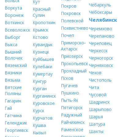
Вольск
Кут
Чебаркуль
Покров
Воркута
Красный
Чебоксары
Покровск
Воронеж
Сулин
Челябинск
Полевской
Воткинск
Кропоткин
Похвистнево
Черемхово
Всеволожск
Крымск
Почеп
Черепаново
Выборг
Кстово
Приморско-
Череповец
Выкса
Кувандык
Ахтарск
Черкесск
Вышний
Кузнецк
Приозерск
Волочек
Черногорск
Куйбышев
Прокопьевск
Вяземский
Черняховск
Кулебаки
Прохладный
Вязники
Чехов
Кумертау
Псков
Вязьма
Чистополь
Кунгур
Пугачев
Вятские
Чита
Курган
Пушкино
Поляны
Чусовой
Курганинск
Пыть-Ях
Гагарин
Шадринск
Куровское
Пятигорск
Гай
Шарыпово
Курск
Радужный
Гатчина
Шарья
Курчатов
Райчихинск
Геленджик
Шатура
Кушва
Раменское
Георгиевск
Шахты
Кызыл
Рассказово