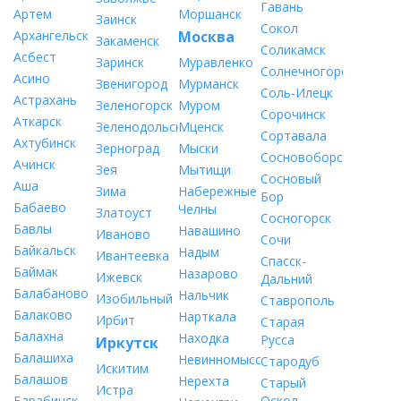
Гавань
Артем
Моршанск
Заинск
Сокол
Архангельск
Москва
Закаменск
Соликамск
Асбест
Заринск
Муравленко
Солнечногорск
Асино
Звенигород
Мурманск
Соль-Илецк
Астрахань
Зеленогорск
Муром
Сорочинск
Аткарск
Зеленодольск
Мценск
Сортавала
Ахтубинск
Зерноград
Мыски
Сосновоборск
Ачинск
Зея
Мытищи
Сосновый
Аша
Зима
Набережные
Бор
Бабаево
Челны
Златоуст
Сосногорск
Бавлы
Навашино
Иваново
Сочи
Байкальск
Надым
Ивантеевка
Спасск-
Баймак
Назарово
Ижевск
Дальний
Балабаново
Нальчик
Изобильный
Ставрополь
Балаково
Нарткала
Ирбит
Старая
Балахна
Находка
Русса
Иркутск
Балашиха
Невинномысск
Стародуб
Искитим
Балашов
Нерехта
Старый
Истра
Барабинск
Оскол