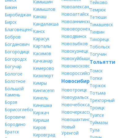
Камышин
Тейково
Новоалександровск
Бикин
Камышлов
Темрюк
Новоалтайск
Биробиджан
Канаш
Тетюши
Новоаннинский
Бирск
Кандалакша
Тимашевск
Нововоронеж
Благовещенск
Канск
Тихвин
Новодвинск
Бобров
Карасук
Тихорецк
Новозыбков
Богданович
Карталы
Тобольск
Новокузнецк
Богородицк
Касимов
Тогучин
Новокуйбышевск
Богородск
Качканар
Тольятти
Новомосковск
Богучар
Кемерово
Томск
Новороссийск
Бологое
Кизилюрт
Топки
Новосибирск
Болотное
Кимры
Торжок
Большой
Новотроицк
Кингисепп
Тотьма
Камень
Новоуральск
Кинель
Трехгорный
Борзя
Новочебоксарск
Кинешма
Троицк
Борисоглебск
Новочеркасск
Киржач
Туапсе
Боровичи
Новошахтинск
Кириши
Туймазы
Бородино
Новый
Киров
Тула
Братск
Уренгой
Кировград
Тулун