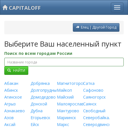
CAPITALOFF
Елец | Другой Город
Выберите Ваш населенный пункт
Поиск по всем городам России
НАЙТИ
Абакан
Добрянка
Магнитогорск
Сатка
Абинск
Долгопрудный
Майкоп
Сафоново
Агинское
Домодедово
Майский
Саяногорск
Агрыз
Донской
Малоярославец
Саянск
Азнакаево
Дубна
Мантурово
Свободный
Азов
Егорьевск
Мариинск
Северобайкальск
Аксай
Ейск
Маркс
Северодвинск