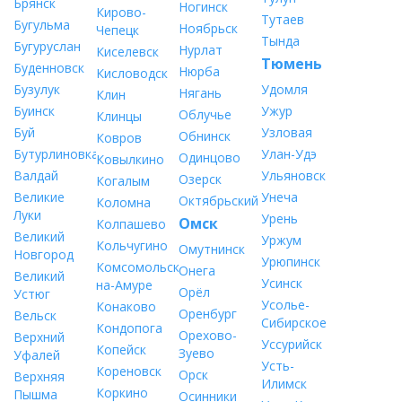
Брянск
Ногинск
Кирово-
Тутаев
Бугульма
Ноябрьск
Чепецк
Тында
Бугуруслан
Нурлат
Киселевск
Тюмень
Буденновск
Нюрба
Кисловодск
Бузулук
Удомля
Нягань
Клин
Буинск
Ужур
Облучье
Клинцы
Буй
Узловая
Обнинск
Ковров
Бутурлиновка
Улан-Удэ
Одинцово
Ковылкино
Валдай
Ульяновск
Озерск
Когалым
Великие
Унеча
Октябрьский
Коломна
Луки
Урень
Омск
Колпашево
Великий
Уржум
Кольчугино
Омутнинск
Новгород
Урюпинск
Комсомольск-
Онега
Великий
Усинск
на-Амуре
Орёл
Устюг
Усолье-
Конаково
Оренбург
Вельск
Сибирское
Кондопога
Орехово-
Верхний
Уссурийск
Копейск
Зуево
Уфалей
Усть-
Кореновск
Орск
Верхняя
Илимск
Коркино
Пышма
Осинники