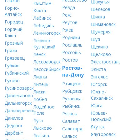
Глазов
Шахунья
Кыштым
Ревда
Горно-
Шелехов
Кяхта
Алтайск
Реж
Шилка
Лабинск
Городец
Реутов
Шимановск
Лебедянь
Горячий
Ржев
Шумерля
Лениногорск
Ключ
Родники
Шуя
Ленинск-
Грозный
Рославль
Кузнецкий
Щекино
Грязи
Россошь
Ленск
Щелково
Грязовец
Ростов
Лесозаводск
Электросталь
Губкин
Ростов-
Лесосибирск
Элиста
Губкинский
на-Дону
Ливны
Энгельс
Гуково
Ртищево
Липецк
Югорск
Гусиноозерск
Рубцовск
Лиски
Южно-
Давлеканово
Сахалинск
Рузаевка
Лобня
Дальнегорск
Юрга
Рыбинск
Лодейное
Дальнереченск
Поле
Юрьев-
Рязань
Данилов
Польский
Луга
Салават
Дедовск
Якутск
Лысково
Салехард
Дербент
Ялуторовск
Лысьва
Сальск