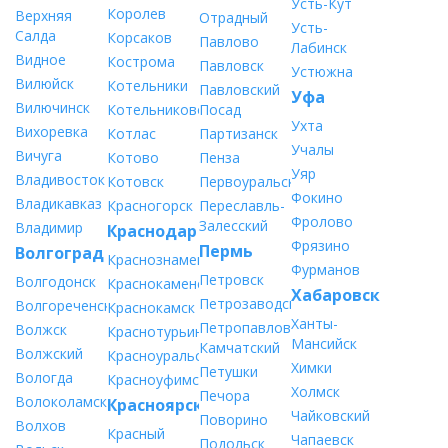
Усть-Кут
Королев
Верхняя
Отрадный
Усть-
Салда
Корсаков
Павлово
Лабинск
Видное
Кострома
Павловск
Устюжна
Вилюйск
Котельники
Павловский
Уфа
Вилючинск
Котельниково
Посад
Ухта
Вихоревка
Котлас
Партизанск
Учалы
Вичуга
Котово
Пенза
Уяр
Владивосток
Котовск
Первоуральск
Фокино
Владикавказ
Красногорск
Переславль-
Фролово
Залесский
Владимир
Краснодар
Фрязино
Пермь
Волгоград
Краснознаменск
Фурманов
Петровск
Волгодонск
Краснокаменск
Хабаровск
Петрозаводск
Волгореченск
Краснокамск
Ханты-
Петропавловск-
Волжск
Краснотурьинск
Мансийск
Камчатский
Волжский
Красноуральск
Химки
Петушки
Вологда
Красноуфимск
Холмск
Печора
Волоколамск
Красноярск
Чайковский
Поворино
Волхов
Красный
Чапаевск
Подольск