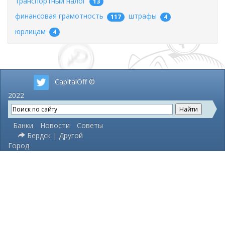
транспортный налог
13
финансовая грамотность
штрафы
117
4
юрлицам
4
CapitalOff ©
2022
Банки
Новости
Советы
Бердск | Другой
Город