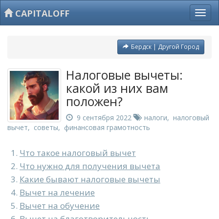
CAPITALOFF
Бердск | Другой Город
Налоговые вычеты:
какой из них вам
положен?
9 сентября 2022
налоги
,
налоговый
вычет
,
советы
,
финансовая грамотность
Что такое налоговый вычет
Что нужно для получения вычета
Какие бывают налоговые вычеты
Вычет на лечение
Вычет на обучение
Вычет на благотворительность