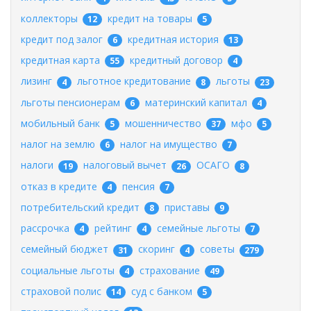
коллекторы
кредит на товары
12
5
кредит под залог
кредитная история
6
13
кредитная карта
кредитный договор
55
4
лизинг
льготное кредитование
льготы
4
8
23
льготы пенсионерам
материнский капитал
6
4
мобильный банк
мошенничество
мфо
5
37
5
налог на землю
налог на имущество
6
7
налоги
налоговый вычет
ОСАГО
19
26
8
отказ в кредите
пенсия
4
7
потребительский кредит
приставы
8
9
рассрочка
рейтинг
семейные льготы
4
4
7
семейный бюджет
скоринг
советы
31
4
279
социальные льготы
страхование
4
49
страховой полис
суд с банком
14
5