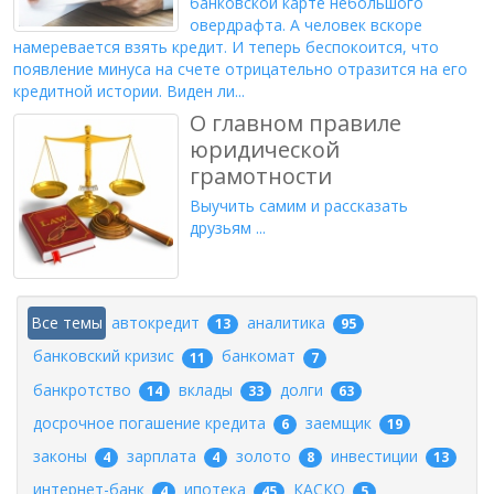
банковской карте небольшого
овердрафта. А человек вскоре
намеревается взять кредит. И теперь беспокоится, что
появление минуса на счете отрицательно отразится на его
кредитной истории. Виден ли...
О главном правиле
юридической
грамотности
Выучить самим и рассказать
друзьям ...
Все темы
автокредит
аналитика
13
95
банковский кризис
банкомат
11
7
банкротство
вклады
долги
14
33
63
досрочное погашение кредита
заемщик
6
19
законы
зарплата
золото
инвестиции
4
4
8
13
интернет-банк
ипотека
КАСКО
4
45
5