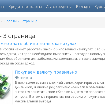
ты
Кредитные карты
Автокредиты
Вклады
Курс
/
Советы - 3 страница
- 3 страница
нужно знать об ипотечных каникулах
. в России начнет работать закон об ипотечных каникулах. Это 
резидента, которое необходимо выполнить. Благодаря новому 
шим безработными или заболевшим заемщикам, а также заемщи
режде высокий доход.
Покупаем валюту правильно
валюта
В последнее время валютный рынок характеризовался
динамикой, и многие рефлексивно «бежали в обменники
пытается защитить свои сбережения, кто-то запасает
отпуска. В этом материале мы поговорим о покупке в
максимальной выгоды.