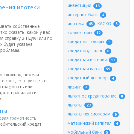
инвестиции
13
рения ипотеки
интернет-банк
4
ипотека
КАСКО
45
5
чивать собственные
ко сказать, какой у вас
коллекторы
12
ия справку 2-НДФЛ или по
кредит на товары
5
х будет указана
проблемы.
кредит под залог
6
кредитная история
13
кредитная карта
55
но сложная, нежели
кредитный договор
4
е счет, есть риск, что
оштрафовать или
лизинг
4
, как правильно и
льготное кредитование
8
.
льготы
23
ита
льготы пенсионерам
6
овая грамотность
материнский капитал
4
ребительский кредит
мобильный банк
5