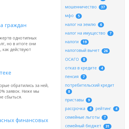
мошенничество
37
мфо
5
налог на землю
а граждан
6
налог на имущество
7
 жертв однотипных
налоги
19
г, но в итоге они
, как действуют
налоговый вычет
26
ОСАГО
8
отказ в кредите
4
теке
пенсия
7
потребительский кредит
орые обратились за ней,
30% заявок. Ниже мы
8
не сбыться.
приставы
9
рассрочка
рейтинг
4
4
семейные льготы
7
пасных финансовых
семейный бюджет
31