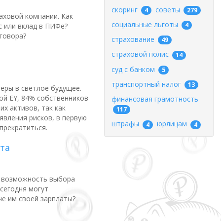
скоринг
советы
4
279
аховой компании. Как
социальные льготы
4
с или вклад в ПИФе?
говора?
страхование
49
страховой полис
14
суд с банком
5
транспортный налог
13
еры в светлое будущее.
ой EY, 84% собственников
финансовая грамотность
х активов, так как
117
явления рисков, в первую
штрафы
юрлицам
4
4
прекратиться.
та
а возможность выбора
сегодня могут
че им своей зарплаты?