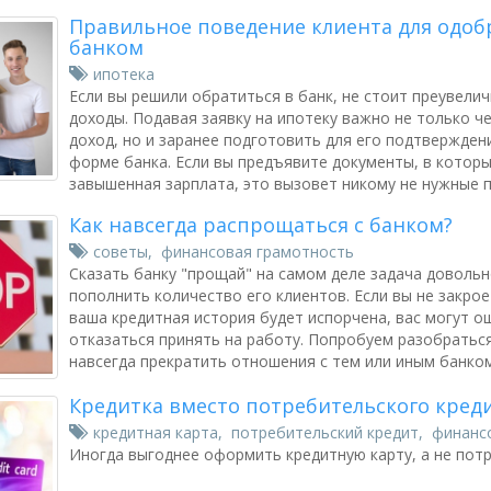
Правильное поведение клиента для одоб
банком
ипотека
Если вы решили обратиться в банк, не стоит преувели
доходы. Подавая заявку на ипотеку важно не только чет
доход, но и заранее подготовить для его подтвержден
форме банка. Если вы предъявите документы, в которы
завышенная зарплата, это вызовет никому не нужные 
Как навсегда распрощаться с банком?
советы
,
финансовая грамотность
Сказать банку "прощай" на самом деле задача доволь
пополнить количество его клиентов. Если вы не закроет
ваша кредитная история будет испорчена, вас могут 
отказаться принять на работу. Попробуем разобраться
навсегда прекратить отношения с тем или иным банком
Кредитка вместо потребительского кред
кредитная карта
,
потребительский кредит
,
финанс
Иногда выгоднее оформить кредитную карту, а не пот