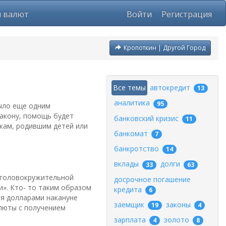
ы валют
Войти
Регистрация
Кропоткин | Другой Город
Все темы
автокредит
13
аналитика
95
было еще одним
закону, помощь будет
банковский кризис
11
кам, родившим детей или
банкомат
7
банкротство
14
вклады
долги
33
63
 головокружительной
досрочное погашение
». Кто- то таким образом
кредита
6
ся долларами накануне
заемщик
законы
19
4
алюты с получением
зарплата
золото
4
8