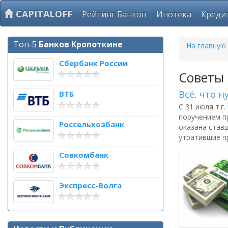
CAPITALOFF
Рейтинг Банков
Ипотека
Креди
Топ-5
Банков Кропоткине
На главную
Сбербанк России
Советы 
Всё, что 
ВТБ
С 31 июля т.г
поручением п
Россельхозбанк
оказана став
утратившие п
Совкомбанк
Экспресс-Волга