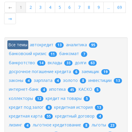
←
1
2
3
4
5
6
7
8
9
...
69
→
Все темы
автокредит
аналитика
13
95
банковский кризис
банкомат
11
7
банкротство
вклады
долги
14
33
63
досрочное погашение кредита
заемщик
6
19
законы
зарплата
золото
инвестиции
4
4
8
13
интернет-банк
ипотека
КАСКО
4
45
5
коллекторы
кредит на товары
12
5
кредит под залог
кредитная история
6
13
кредитная карта
кредитный договор
55
4
лизинг
льготное кредитование
льготы
4
8
23