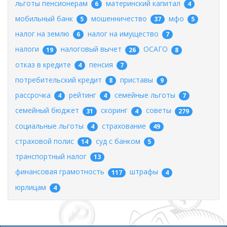
льготы пенсионерам
материнский капитал
6
4
мобильный банк
мошенничество
мфо
5
37
5
налог на землю
налог на имущество
6
7
налоги
налоговый вычет
ОСАГО
19
26
8
отказ в кредите
пенсия
4
7
потребительский кредит
приставы
8
9
рассрочка
рейтинг
семейные льготы
4
4
7
семейный бюджет
скоринг
советы
31
4
279
социальные льготы
страхование
4
49
страховой полис
суд с банком
14
5
транспортный налог
13
финансовая грамотность
штрафы
117
4
юрлицам
4