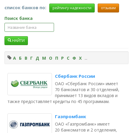
список банков по:
рейтингу надежности
отзывам
Поиск банка
НАЙТИ
А
Б
В
Г
Д
М
О
П
Р
С
Ф
Х
...
Сбербанк России
ОАО «Сбербанк России» имеет
70 банкоматов и 30 отделений,
принимает 13 видов вкладов и
также предоставляет кредиты по 45 программам.
Газпромбанк
ОАО «Газпромбанк» имеет
20 банкоматов и 2 отделения,