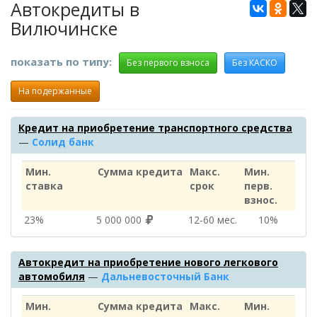
Автокредиты в
Вилючинске
показать по типу:
Без первого взноса
Без КАСКО
На подержанные
Кредит на приобретение транспортного средства
—
Солид банк
Мин.
Сумма кредита
Макс.
Мин.
ставка
срок
перв.
взнос.
23%
5 000 000
12‑60 мес.
10%
Автокредит на приобретение нового легкового
автомобиля
—
Дальневосточный Банк
Мин.
Сумма кредита
Макс.
Мин.