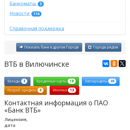
Банкоматы
5
Новости
116
Справочная поддержка
Показать банк в другом Городе
Города рядом
ВТБ в Вилючинске
3
18
46
Вклады
Кредитные карты
Автокредиты
8
13
Потреб. кредиты
Ипотека
Контактная информация о ПАО
«Банк ВТБ»
Лицензия,
дата