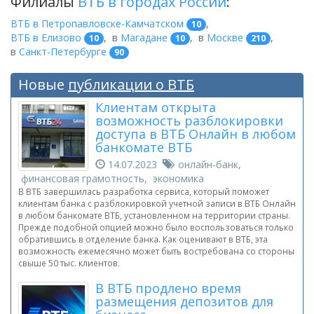
Филиалы
ВТБ в городах России
:
ВТБ в Петропавловске-Камчатском
,
10
ВТБ в Елизово
,
в
Магадане
,
в
Москве
,
10
10
210
в
Санкт-Петербурге
90
Новые
публикации о ВТБ
Клиентам открыта
возможность разблокировки
доступа в ВТБ Онлайн в любом
банкомате ВТБ
14.07.2023
онлайн-банк,
финансовая грамотность, экономика
В ВТБ завершилась разработка сервиса, который поможет
клиентам банка с разблокировкой учетной записи в ВТБ Онлайн
в любом банкомате ВТБ, установленном на территории страны.
Прежде подобной опцией можно было воспользоваться только
обратившись в отделение банка. Как оценивают в ВТБ, эта
возможность ежемесячно может быть востребована со стороны
свыше 50 тыс. клиентов.
В ВТБ продлено время
размещения депозитов для