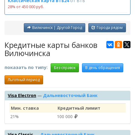
Классическая карта ВТБ24
от
ВТБ
28% от 450 000 руб.
Вилючинск | Другой Город
Города рядом
Кредитные карты банков
Вилючинска
показать по типу:
Без справок
В день обращения
Льготный период
Visa Electron
—
Дальневосточный Банк
Мин. ставка
Кредитный лимит
21%
100 000
Visa Classic
—
Дальневосточный Банк