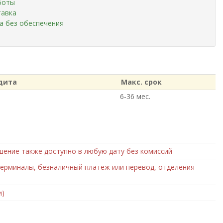
боты
тавка
а без обеспечения
дита
Макс. срок
6‑36 мес.
шение также доступно в любую дату без комиссий
ерминалы, безналичный платеж или перевод, отделения
и)