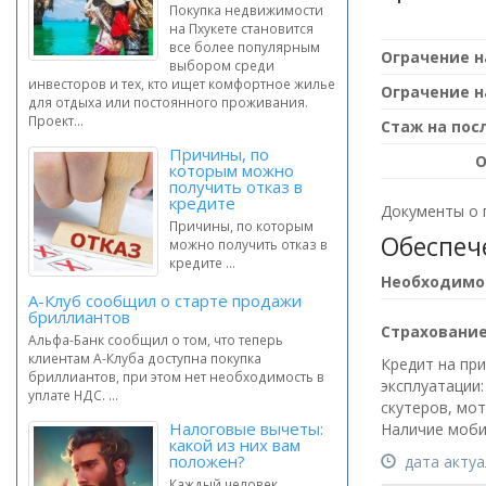
Покупка недвижимости
на Пхукете становится
все более популярным
выбором среди
инвесторов и тех, кто ищет комфортное жилье
для отдыха или постоянного проживания.
Проект...
Причины, по
О
которым можно
получить отказ в
кредите
Документы о 
Причины, по которым
Обеспеч
можно получить отказ в
кредите ...
А-Клуб сообщил о старте продажи
бриллиантов
Страховани
Альфа-Банк сообщил о том, что теперь
клиентам А-Клуба доступна покупка
Кредит на пр
бриллиантов, при этом нет необходимость в
эксплуатации:
уплате НДС. ...
скутеров, мот
Налоговые вычеты:
Наличие моби
какой из них вам
положен?
дата актуал
Каждый человек,