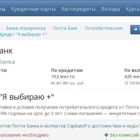
ты
Кредитные карты
Автокредиты
Вклады
Курс
/
Банки Апшеронска
/
Почта Банк
/
Потребительские
Кредит "Я выбираю +"
анк
банка
сти
По кредитам
По вк
152 место
625 ме
89 401 389 тыс. руб.
13 718 08
"Я выбираю +"
авки и условия получения потребительского кредита от Почта Б
9.9% годовых на срок до 3 лет. Схема погашения — аннуитетные
нтов Почта Банка и экспертов Capitaloff о достоинствах и недос
ахование необходимо
Без комиссий