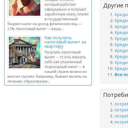
Другие 
который работает
официально и получает
Креди
заработную плату, платит
в государственный
Креди
бюджет налог на доход физических лиц —
Креди
13%. Налоговый вычет — ваша...
Креди
Как получить
Креди
налоговый вычет за
Креди
квартиру
Креди
Получить налоговый
Креди
вычет — то есть вернуть
себе уже уплаченный
Креди
подоходный налог — в
Кредит
нашей стране можно во
Все п
многих случаях. Например, бывают вычеты на
лечение, образование...
Потреби
потре
потре
потре
потре