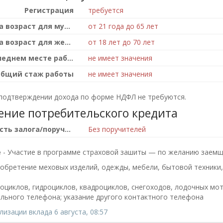
Регистрация
требуется
Ограчение на возраст для мужчин
от 21 года до 65 лет
Ограчение на возраст для женщин
от 18 лет до 70 лет
Стаж на последнем месте работы
не имеет значения
бщий стаж работы
не имеет значения
подтверждении дохода по форме НДФЛ не требуются.
ение потребительского кредита
Необходимость залога/поручителя
Без поручителей
е
- Участие в программе страховой зашиты — по желанию заем
иобретение меховых изделий, одежды, мебели, бытовой техники,
оциклов, гидроциклов, квадроциклов, снегоходов, лодочных мот
льного телефона; указание другого контактного телефона
изации вклада 6 августа, 08:57