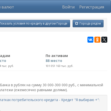
ы валют
Войти
Регистрация
Показать условия по кредиту в другом Городе
Города рядом
ладам
По активам
сто
88 место
4 тыс. руб.
101 051 163 тыс. руб.
анка в рублях на сумму 30 000-300 000 руб., с минимальной
 платежи (ежемесячно равными долями).
татках потребительского кредита - Кредит "Я выбираю +":