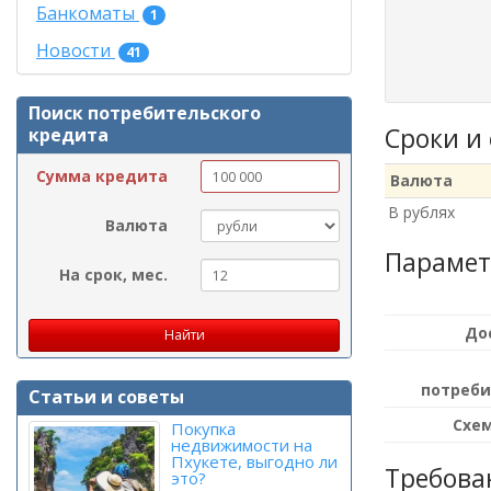
Банкоматы
1
Новости
41
Поиск потребительского
Сроки и
кредита
Сумма кредита
Валюта
В рублях
Валюта
Парамет
На срок, мес.
До
потреби
Статьи и советы
Схем
Покупка
недвижимости на
Пхукете, выгодно ли
Требова
это?