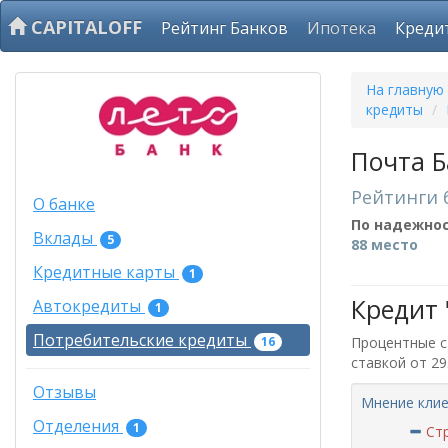
CAPITALOFF
Рейтинг Банков
Ипотека
Креди
На главную
кредиты
/
Почта Б
Рейтинги 
О банке
По надежно
Вклады
5
88 место
Кредитные карты
1
Кредит 
Автокредиты
1
Потребительские кредиты
16
Процентные ст
ставкой от 2
Отзывы
Мнение клие
Отделения
1
Стр