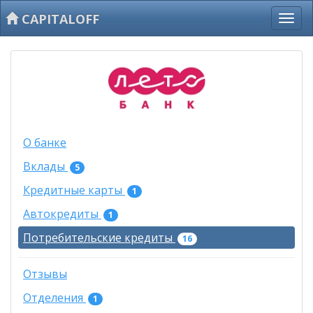
CAPITALOFF
О банке
Вклады
5
Кредитные карты
1
Автокредиты
1
Потребительские кредиты
16
Отзывы
Отделения
1