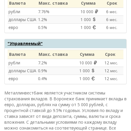
Валюта
Макс. ставка
Сумма
Срок
рубли
7.76%
10 000
6
мес.
доллары США
1.2%
1 000
6
мес.
евро
0.5%
1 000
6
мес.
"Управляемый"
Валюта
Макс. ставка
Сумма
Срок
рубли
7.2%
10 000
12
мес.
доллары США
0.9%
1 000
12
мес.
евро
0.4%
1 000
12
мес.
Металлинвестбанк является участником системы
страхования вкладов. В Воронеже банк принимает вклады в
евро, долларах, рублях на сумму от 5 000 рублей, с
процентной ставкой до 9.5% годовых. Условия по вкладу и
ставка зависят от вида депозита, суммы, валюты и срока
вложения. С детальными условиями по каждому вкладу
можно ознакомиться на соответвующей странице. Все