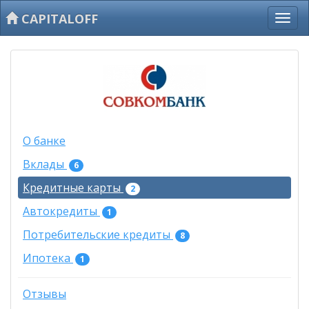
CAPITALOFF
О банке
Вклады
6
Кредитные карты
2
Автокредиты
1
Потребительские кредиты
8
Ипотека
1
Отзывы