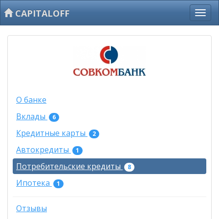
CAPITALOFF
О банке
Вклады
6
Кредитные карты
2
Автокредиты
1
Потребительские кредиты
8
Ипотека
1
Отзывы