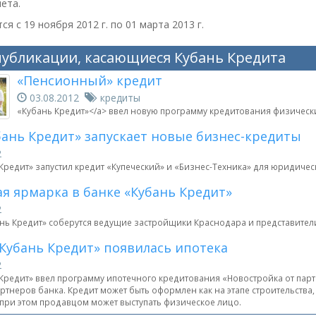
ета.
ся с 19 ноября 2012 г. по 01 марта 2013 г.
публикации, касающиеся Кубань Кредита
«Пенсионный» кредит
03.08.2012
кредиты
«Кубань Кредит»</a> ввел новую программу кредитования физически
бань Кредит» запускает новые бизнес-кредиты
2
 Кредит» запустил кредит «Купеческий» и «Бизнес-Техника» для юридич
я ярмарка в банке «Кубань Кредит»
2
ань Кредит» соберутся ведущие застройщики Краснодара и представител
«Кубань Кредит» появилась ипотека
2
 Кредит» ввел программу ипотечного кредитования «Новостройка от па
тнеров банка. Кредит может быть оформлен как на этапе строительства,
 при этом продавцом может выступать физическое лицо.