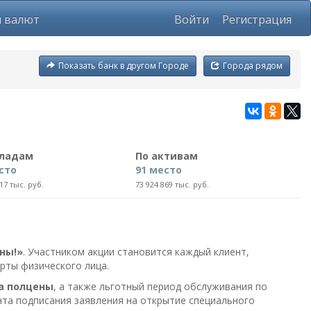
ы валют
Войти
Регистрация
Показать банк в другом Городе
Города рядом
кладам
По активам
сто
91 место
17 тыс. руб.
73 924 869 тыс. руб.
ны!»
. Участником акции становится каждый клиент,
рты физического лица.
за полцены
, а также льготный период обслуживания по
нта подписания заявления на открытие специального