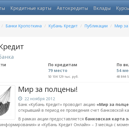
ты
Кредитные карты
Автокредиты
Вклады
Курс
/
Банки Кропоткина
/
Кубань Кредит
/
Публикации
/
Мир за
Кредит
банка
сти
По кредитам
По в
79 место
54 ме
50 104 129 тыс. руб.
48 844 5
Мир за полцены!
22 ноября 2012
Банк «Кубань Кредит» проводит акцию
«Мир за полце
открывший в период ее проведения счет банковской ка
В рамках акции предоставляется
банковская карта 
-информирования» и «Кубань Кредит Онлайн» – 3 месяца с моме