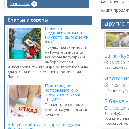
карточного сч
Новости
5
Акция продлит
Статьи и советы
Другие 
Покупка
недвижимости на
Пхукете, выгодно ли
это?
Покупка недвижимости
на Пхукете становится
Банк «Ку
все более популярным
выбором среди
23.07.201
инвесторов и тех, кто ищет комфортное жилье
Банк «Кубань
для отдыха или постоянного проживания.
Проект...
Ипотечна
Причины, по
21.06.201
которым можно
В банке «Куб
получить отказ в
кредите
В банке 
Причины, по которым
31.05.201
можно получить отказ в
Банк «Кубань
кредите ...
компанией-пар
новостройке,
А-Клуб сообщил о старте продажи
бриллиантов