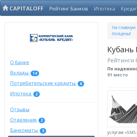
CAPITALOFF
Рейтинг Банков
Ипотека
Креди
На главную
полцены!
Кубань 
Рейтинги 
О банке
По надежно
Вклады
14
91 место
Потребительские кредиты
6
Ипотека
2
Отзывы
Отделения
2
Банкоматы
3
услугам «SMS