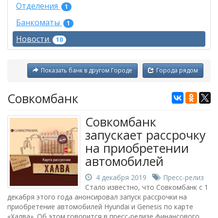
Отделения
1
Банкоматы
1
Новости
10
Показать банк в другом Городе
Города рядом
Совкомбанк
Совкомбанк
запускает рассрочку
на приобретении
автомобилей
4 декабря 2019
Пресс-релиз
Стало известно, что Совкомбанк с 1
декабря этого года анонсировал запуск рассрочки на
приобретение автомобилей Hyundai и Genesis по карте
«Халва». Об этом говорится в пресс-релизе финансового