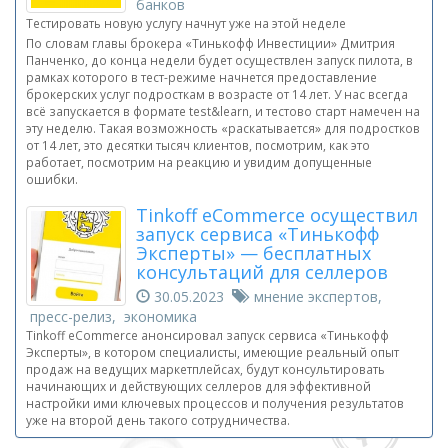
банков
Тестировать новую услугу начнут уже на этой неделе
По словам главы брокера «Тинькофф Инвестиции» Дмитрия
Панченко, до конца недели будет осуществлен запуск пилота, в
рамках которого в тест-режиме начнется предоставление
брокерских услуг подросткам в возрасте от 14 лет. У нас всегда
всё запускается в формате test&learn, и тестово старт намечен на
эту неделю. Такая возможность «раскатывается» для подростков
от 14 лет, это десятки тысяч клиентов, посмотрим, как это
работает, посмотрим на реакцию и увидим допущенные
ошибки.
Tinkoff eCommerce осуществил
запуск сервиса «Тинькофф
Эксперты» — бесплатных
консультаций для селлеров
30.05.2023
мнение экспертов,
пресс-релиз, экономика
Tinkoff eCommerce анонсировал запуск сервиса «Тинькофф
Эксперты», в котором специалисты, имеющие реальный опыт
продаж на ведущих маркетплейсах, будут консультировать
начинающих и действующих селлеров для эффективной
настройки ими ключевых процессов и получения результатов
уже на второй день такого сотрудничества.