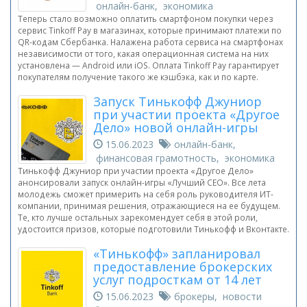
онлайн-банк, экономика
Теперь стало возможно оплатить смартфоном покупки через
сервис Tinkoff Pay в магазинах, которые принимают платежи по
QR-кодам Сбербанка. Налажена работа сервиса на смартфонах
независимости от того, какая операционная система на них
установлена — Android или iOS. Оплата Tinkoff Pay гарантирует
покупателям получение такого же кэшбэка, как и по карте.
Запуск Тинькофф Джуниор
при участии проекта «Другое
Дело» новой онлайн-игры
15.06.2023
онлайн-банк,
финансовая грамотность, экономика
Тинькофф Джуниор при участии проекта «Другое Дело»
анонсировали запуск онлайн-игры «Лучший CEO». Все лета
молодежь сможет примерить на себя роль руководителя ИТ-
компании, принимая решения, отражающиеся на ее будущем.
Те, кто лучше остальных зарекомендует себя в этой роли,
удостоится призов, которые подготовили Тинькофф и Вконтакте.
«Тинькофф» запланировал
предоставление брокерских
услуг подросткам от 14 лет
15.06.2023
брокеры, новости