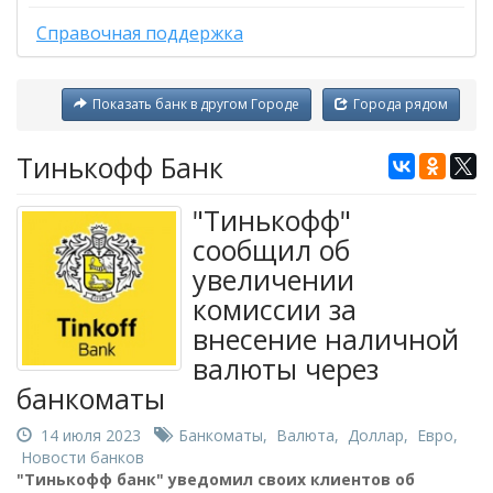
Справочная поддержка
Показать банк в другом Городе
Города рядом
Тинькофф Банк
"Тинькофф"
сообщил об
увеличении
комиссии за
внесение наличной
валюты через
банкоматы
14 июля 2023
Банкоматы
,
Валюта
,
Доллар
,
Евро
,
Новости банков
"Тинькофф банк" уведомил своих клиентов об