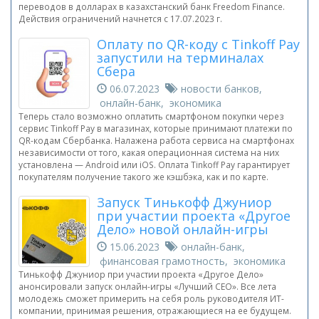
переводов в долларах в казахстанский банк Freedom Finance.
Действия ограничений начнется с 17.07.2023 г.
Оплату по QR-коду с Tinkoff Pay
запустили на терминалах
Сбера
06.07.2023
новости банков,
онлайн-банк, экономика
Теперь стало возможно оплатить смартфоном покупки через
сервис Tinkoff Pay в магазинах, которые принимают платежи по
QR-кодам Сбербанка. Налажена работа сервиса на смартфонах
независимости от того, какая операционная система на них
установлена — Android или iOS. Оплата Tinkoff Pay гарантирует
покупателям получение такого же кэшбэка, как и по карте.
Запуск Тинькофф Джуниор
при участии проекта «Другое
Дело» новой онлайн-игры
15.06.2023
онлайн-банк,
финансовая грамотность, экономика
Тинькофф Джуниор при участии проекта «Другое Дело»
анонсировали запуск онлайн-игры «Лучший CEO». Все лета
молодежь сможет примерить на себя роль руководителя ИТ-
компании, принимая решения, отражающиеся на ее будущем.