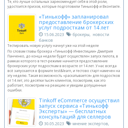
Те, кто лучше остальных зарекомендует себя в этой роли,
удостоится призов, которые подготовили Тинькофф и Вконтакте.
«Тинькофф» запланировал
предоставление брокерских
услуг подросткам от 14 лет
15.06.2023
брокеры, новости
банков
Тестировать новую услугу начнут уже на этой неделе
По словам главы брокера «Тинькофф Инвестиции» Дмитрия
Панченко, до конца недели будет осуществлен запуск пилота, в
рамках которого в тест-режиме начнется предоставление
брокерских услуг подросткам в возрасте от 14 лет. У нас всегда
всё запускается в формате test&learn, и тестово старт намечен на
эту неделю. Такая возможность «раскатывается» для подростков
от 14 лет, это десятки тысяч клиентов, посмотрим, как это
работает, посмотрим на реакцию и увидим допущенные
ошибки.
Tinkoff eCommerce осуществил
запуск сервиса «Тинькофф
Эксперты» — бесплатных
консультаций для селлеров
30.05.2023
мнение экспертов,