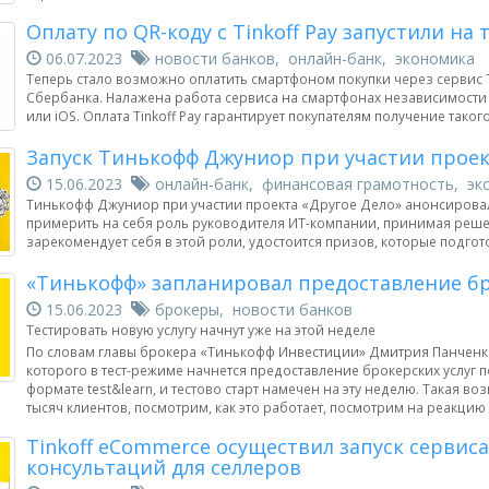
Оплату по QR-коду с Tinkoff Pay запустили на
06.07.2023
новости банков, онлайн-банк, экономика
Теперь стало возможно оплатить смартфоном покупки через сервис T
Сбербанка. Налажена работа сервиса на смартфонах независимости о
или iOS. Оплата Tinkoff Pay гарантирует покупателям получение такого
Запуск Тинькофф Джуниор при участии проек
15.06.2023
онлайн-банк, финансовая грамотность, эк
Тинькофф Джуниор при участии проекта «Другое Дело» анонсировал
примерить на себя роль руководителя ИТ-компании, принимая решен
зарекомендует себя в этой роли, удостоится призов, которые подгот
«Тинькофф» запланировал предоставление бро
15.06.2023
брокеры, новости банков
Тестировать новую услугу начнут уже на этой неделе
По словам главы брокера «Тинькофф Инвестиции» Дмитрия Панченко,
которого в тест-режиме начнется предоставление брокерских услуг под
формате test&learn, и тестово старт намечен на эту неделю. Такая во
тысяч клиентов, посмотрим, как это работает, посмотрим на реакц
Tinkoff eCommerce осуществил запуск серви
консультаций для селлеров