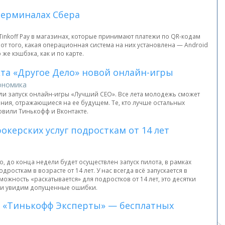
 терминалах Сбера
inkoff Pay в магазинах, которые принимают платежи по QR-кодам
т того, какая операционная система на них установлена — Android
 же кэшбэка, как и по карте.
та «Другое Дело» новой онлайн-игры
ономика
и запуск онлайн-игры «Лучший CEO». Все лета молодежь сможет
ия, отражающиеся на ее будущем. Те, кто лучше остальных
овили Тинькофф и Вконтакте.
керских услуг подросткам от 14 лет
 до конца недели будет осуществлен запуск пилота, в рамках
росткам в возрасте от 14 лет. У нас всегда всё запускается в
зможность «раскатывается» для подростков от 14 лет, это десятки
ию и увидим допущенные ошибки.
са «Тинькофф Эксперты» — бесплатных