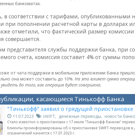
твенных банкоматах.
ь, в соответствии с тарифами, опубликованными 
и при пополнении расчетной карты в долларах или
акже отметили, что фактический размер комиссии 
я совершается.
ам представителя службы поддержки банка, при с
емого счета, комиссия составит 4% от суммы поп
озже от чата поддержки в мобильном приложении банка пришло 
ально она может составить до 10%.
На это влияет сумма операц
увидеть до того, как операция будет совершена.
публикации, касающиеся Тинькофф Банка
"Тинькофф" заявил о грядущей приостановке 
11.07.2023
sWIFT, денежные переводы, новости банк
Стало известно о приостановке с 17 июля "Тинькофф банком" перевод
Клиенты проинформированы об о приостановке SWIFT-переводов в до
ограничений начнется с 17.07.2023 г.