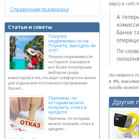
евро) в собс
Справочная поддержка
А тепер
комисси
Статьи и советы
банке т
Покупка
операци
недвижимости на
Пхукете, выгодно ли
это?
По слов
Покупка недвижимости
пополня
на Пхукете становится
все более популярным
выбором среди
Но немного п
инвесторов и тех, кто ищет комфортное жилье
в 4%, максим
для отдыха или постоянного проживания.
всегда может 
Проект...
Причины, по
Другие 
которым можно
получить отказ в
кредите
Причины, по которым
можно получить отказ в
кредите ...