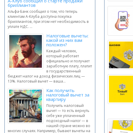
А-Клуб сообщил о старте продажи
бриллиантов
Альфа-Банк сообщил о том, что теперь
клиентам А-Клуба доступна покупка
бриллиантов, при этом нет необходимость в
уплате НДС. ...
Налоговые вычеты:
какой из них вам
положен?
Каждый человек,
который работает
официально и получает
заработную плату, платит
в государственный
бюджет налог на доход физических лиц —
13%. Налоговый вычет — ваша...
Как получить
налоговый вычет за
квартиру
Получить налоговый
вычет — то есть вернуть
себе уже уплаченный
подоходный налог — в
нашей стране можно во
многих случаях. Например, бывают вычеты на