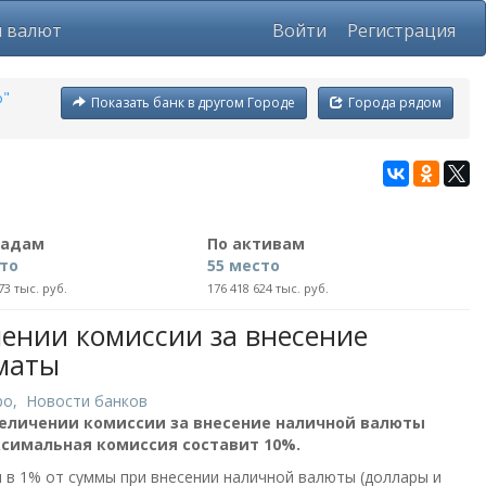
ы валют
Войти
Регистрация
ф"
Показать банк в другом Городе
Города рядом
ладам
По активам
сто
55 место
73 тыс. руб.
176 418 624 тыс. руб.
ении комиссии за внесение
маты
ро
,
Новости банков
величении комиссии за внесение наличной валюты
аксимальная комиссия составит 10%.
 в 1% от суммы при внесении наличной валюты (доллары и